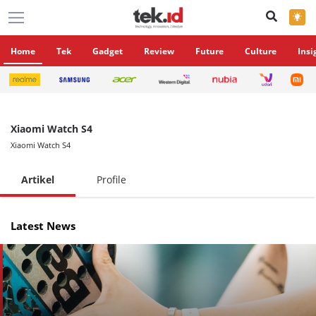
×
Home
Tek
Gadget
Review
Future
Culture
Insi
Xiaomi Watch S4
Xiaomi Watch S4
Artikel
Profile
Latest News