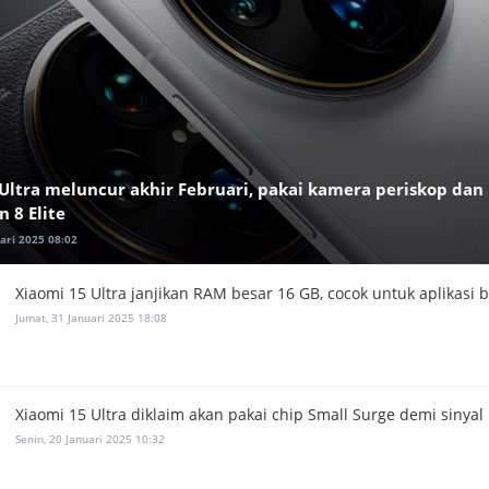
Ultra meluncur akhir Februari, pakai kamera periskop dan
 8 Elite
ari 2025 08:02
Xiaomi 15 Ultra janjikan RAM besar 16 GB, cocok untuk aplikasi b
Jumat, 31 Januari 2025 18:08
Xiaomi 15 Ultra diklaim akan pakai chip Small Surge demi sinyal 
Senin, 20 Januari 2025 10:32