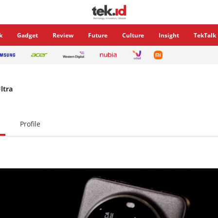
k
Gadget
Review
Future
Culture
Insight
TekTalk
ltra
Profile