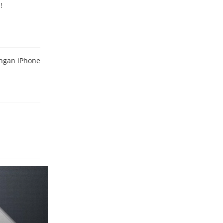
!
engan iPhone