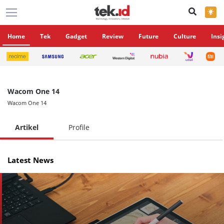
×
Home
Tek
Gadget
Review
Future
Culture
Insi
Wacom One 14
Wacom One 14
Artikel
Profile
Latest News