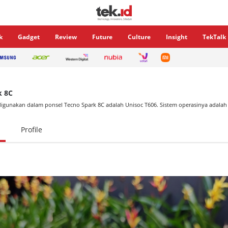
k
Gadget
Review
Future
Culture
Insight
TekTalk
k 8C
digunakan dalam ponsel Tecno Spark 8C adalah Unisoc T606. Sistem operasinya adalah
Profile