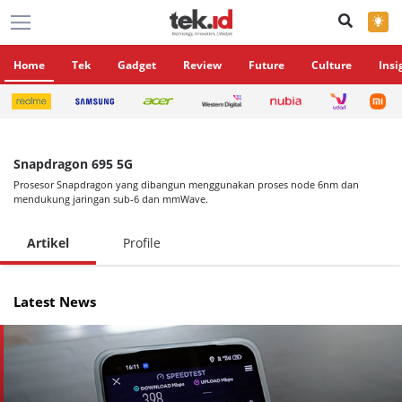
×
Home
Tek
Gadget
Review
Future
Culture
Insi
Snapdragon 695 5G
Prosesor Snapdragon yang dibangun menggunakan proses node 6nm dan
mendukung jaringan sub-6 dan mmWave.
Artikel
Profile
Latest News