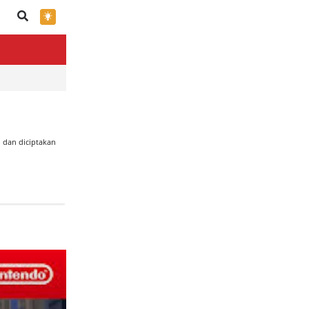
×
 dan diciptakan