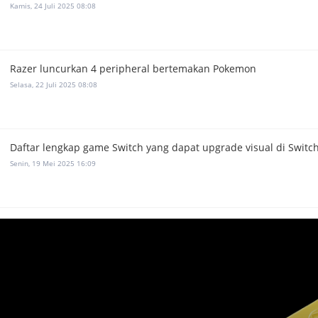
Kamis, 24 Juli 2025 08:08
Razer luncurkan 4 peripheral bertemakan Pokemon
Selasa, 22 Juli 2025 08:08
Daftar lengkap game Switch yang dapat upgrade visual di Switch
Senin, 19 Mei 2025 16:09