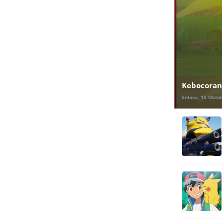
Kebocoran 
Selasa, 15 Okto