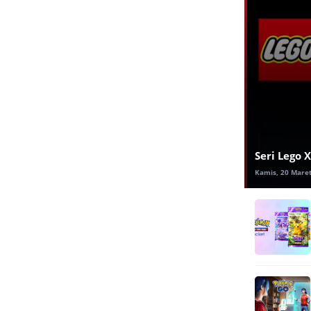
Seri Lego 
Kamis, 20 Maret