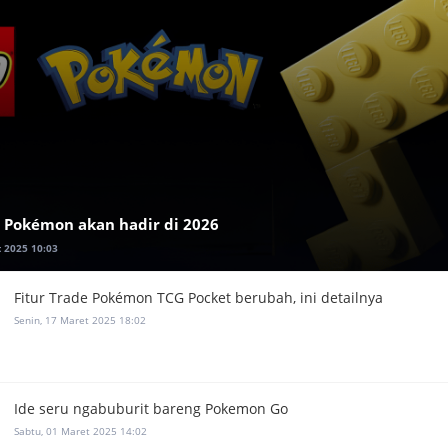
X Pokémon akan hadir di 2026
 2025 10:03
Fitur Trade Pokémon TCG Pocket berubah, ini detailnya
Senin, 17 Maret 2025 18:02
Ide seru ngabuburit bareng Pokemon Go
Sabtu, 01 Maret 2025 14:02