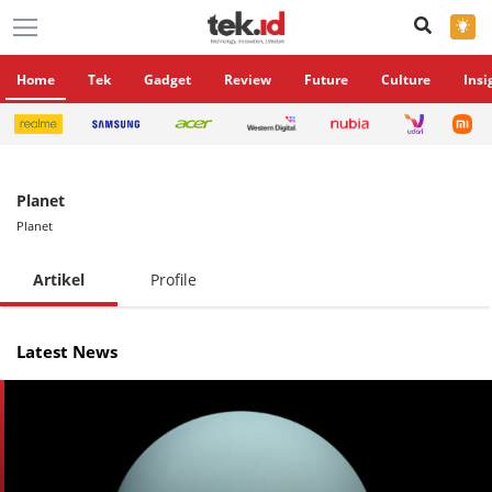
×
Home
Tek
Gadget
Review
Future
Culture
Insi
Planet
Planet
Artikel
Profile
Latest News