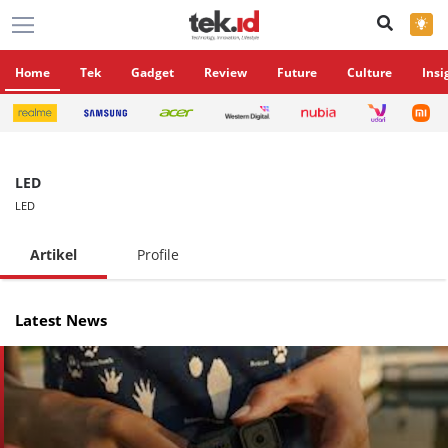
×
Home
Tek
Gadget
Review
Future
Culture
Insi
LED
LED
Artikel
Profile
Latest News