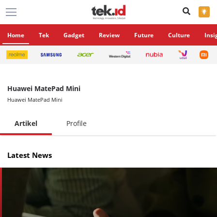
×
Home
Tek
Gadget
Review
Future
Culture
Insi
Huawei MatePad Mini
Huawei MatePad Mini
Artikel
Profile
Latest News