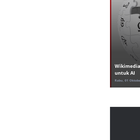
Wikimedia
untuk AI
Rabu, 01 Oktobe