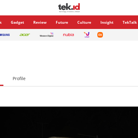
k
Gadget
Review
Future
Culture
Insight
TekTalk
Profile