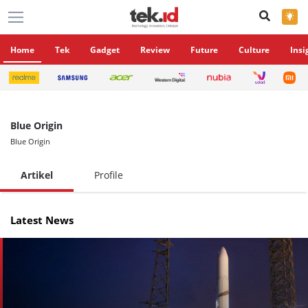
×
Home
Tek
Gadget
Review
Future
Culture
Insi
Blue Origin
Blue Origin
Artikel
Profile
Latest News