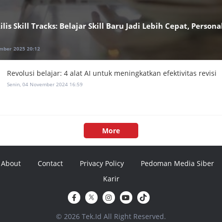
lis Skill Tracks: Belajar Skill Baru Jadi Lebih Cepat, Persona
mber 2025 20:12
Revolusi belajar: 4 alat AI untuk meningkatkan efektivitas revisi
Senin, 04 November 2024 16:59
More
About
Contact
Privacy Policy
Pedoman Media Siber
Karir
© 2026 Tek.Id All Right Reserved.