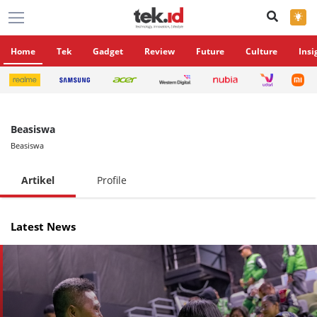
×
Home
Tek
Gadget
Review
Future
Culture
Insi
Beasiswa
Beasiswa
Artikel
Profile
Latest News