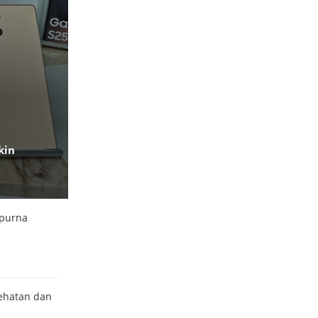
kin
mpurna
sehatan dan