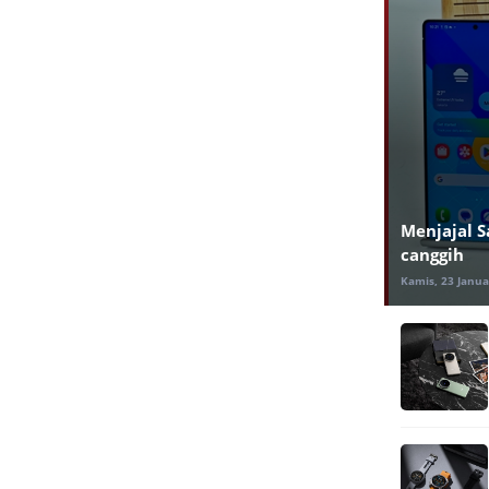
Menjajal S
canggih
Kamis, 23 Janua