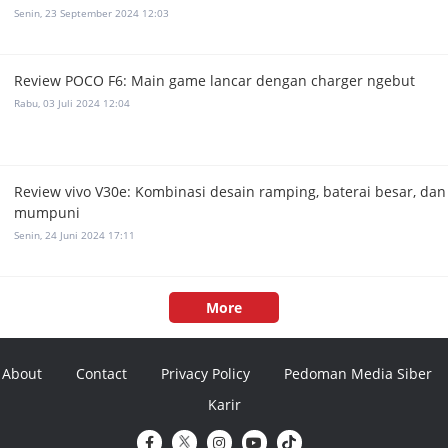
Senin, 23 September 2024 12:03
Review POCO F6: Main game lancar dengan charger ngebut
Rabu, 03 Juli 2024 12:04
Review vivo V30e: Kombinasi desain ramping, baterai besar, da
mumpuni
Senin, 24 Juni 2024 17:11
More
About
Contact
Privacy Policy
Pedoman Media Siber
Karir