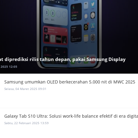
at diprediksi rilis tahun depan, pakai Samsung Display
 2025 12:05
Samsung umumkan OLED berkecerahan 5.000 nit di MWC 2025
Selasa, 04 Maret 2025 09:01
Galaxy Tab S10 Ultra: Solusi work-life balance efektif di era digita
Sabtu, 22 Februari 2025 13:59