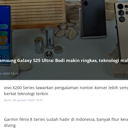
amsung Galaxy S25 Ultra: Bodi makin ringkas, teknologi ma
ri 2025 15:11
vivo X200 Series tawarkan pengalaman nonton konser lebih se
berkat teknologi terkini
Senin, 20 Januari 2025 10:41
Garmin fēnix 8 Series sudah hadir di Indonesia, banyak fitur ke
diving