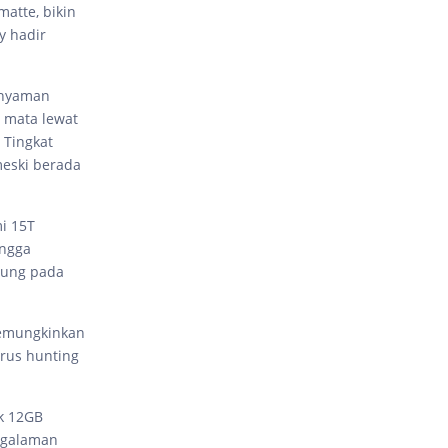
atte, bikin
y hadir
 nyaman
 mata lewat
 Tingkat
meski berada
i 15T
ingga
sung pada
memungkinkan
erus hunting
k 12GB
ngalaman