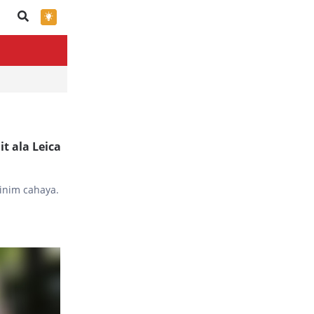
×
t ala Leica
inim cahaya.