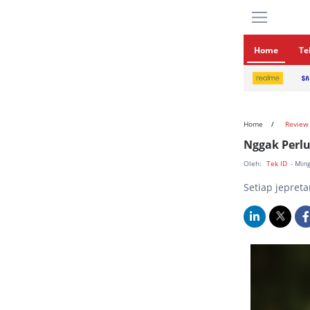
Home
Te
Home
Review
Nggak Perlu
Oleh:
Tek ID
- Min
Setiap jepret