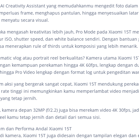
r AI Creativity Assistant yang memudahkanmu mengedit foto dalam 
perluas frame, menghapus pantulan, hingga menyesuaikan latar a
menyatu secara visual.
ka mengasah kreativitas lebih jauh, Pro Mode pada Xiaomi 15T 
 ISO, shutter speed, dan white balance sendiri. Dengan bantuan g
isa menerapkan rule of thirds untuk komposisi yang lebih menarik.
matic vlog atau portrait reel berkualitas? Kamera utama Xiaomi 15
engan kemampuan perekaman hingga 4K 60fps, lengkap dengan d
ingga Pro Video lengkap dengan format log untuk pengeditan wa
m aksi yang bergerak sangat cepat, Xiaomi 15T mendukung perek
 rate tinggi ini memungkinkan kamu memperlambat video menjadi
yang tetap jernih.
 kamera depan 32MP (f/2.2) juga bisa merekam video 4K 30fps, jadi
reel kamu tetap jernih dan detail dari semua sisi.
um dan Performa Andal Xiaomi 15T
 di kamera, Xiaomi 15T juga didesain dengan tampilan elegan dan