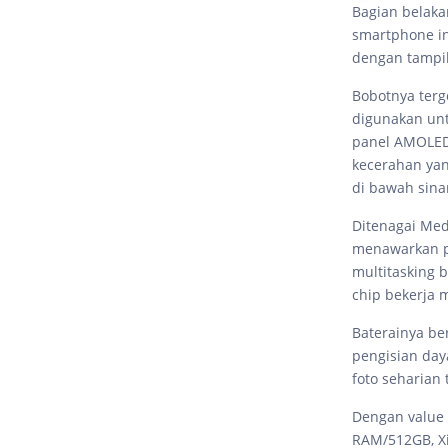
Bagian belaka
smartphone in
dengan tampi
Bobotnya terg
digunakan un
panel AMOLED 6
kecerahan yan
di bawah sina
Ditenagai Med
menawarkan pe
multitasking 
chip bekerja m
Baterainya b
pengisian day
foto seharian
Dengan value
RAM/512GB, X