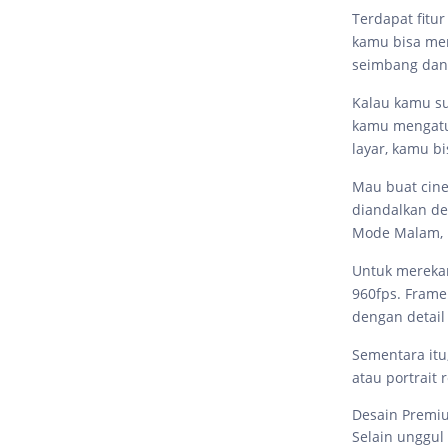
Terdapat fitu
kamu bisa mem
seimbang dan 
Kalau kamu su
kamu mengatur
layar, kamu b
Mau buat cine
diandalkan d
Mode Malam, h
Untuk mereka
960fps. Frame
dengan detail 
Sementara itu,
atau portrait 
Desain Premi
Selain unggul