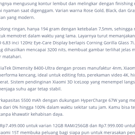
ngnya mengusung kontur lembut dan melingkar dengan finishing m
i nyaman saat digenggam. Varian warna Rose Gold, Black, dan Gra
lan yang modern.
olong ringan, hanya 194 gram dengan ketebalan 7,5mm, sehingga
tuk memotret dalam waktu yang lama. Layarnya turut memanjakan
,83 inci 120Hz Eye-Care Display berlapis Corning Gorilla Glass 7i.
g dihasilkan mencapai 3200 nits, membuat gambar terlihat jelas 
r matahari.
iaTek Dimensity 8400-Ultra dengan proses manufaktur 4nm, Xiaom
rforma kencang, ideal untuk editing foto, perekaman video 4K, h
berat. Sistem pendinginan Xiaomi 3D IceLoop yang menempel lang
enjaga suhu agar tetap stabil.
erkapasitas 5500 mAh dengan dukungan HyperCharge 67W yang 
a dari 0% hingga 100% dalam waktu sekitar satu jam. Kamu bisa t
 tanpa khawatir kehabisan daya.
 Rp7.499.000 untuk varian 12GB RAM/256GB dan Rp7.999.000 untu
iaomi 15T membuka peluang bagi siapa pun untuk merasakan pe