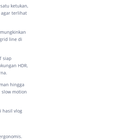
satu ketukan,
gar terlihat
memungkinkan
rid line di
T siap
ukungan HDR,
rna.
aman hingga
 slow motion
 hasil vlog
 ergonomis.