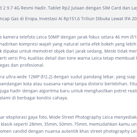
 2 9.7 4G Resmi Hadir, Tablet Rp2 Jutaan dengan SIM Card dan La
ncap Gas di Eropa, Investasi AI Rp151,6 Triliun Dibuka Lewat IFA 2
e kamera telefoto Leica 50MP dengan jarak fokus setara 46 mm (f/1.9
irkan kompresi wajah yang natural serta efek bokeh yang lebih 
k dipakai untuk memotret objek dari jarak sedang. Meski tidak 
erti versi Pro, kualitas detail dan tone warna Leica tetap membuat f
 tegas dan profesional.
ra ultra-wide 12MP (f/2.2) dengan sudut pandang lebar, yang siap 
ndangan kota atau suasana ramai tanpa distorsi berlebihan. Fit
 juga hadir dengan algoritma baru untuk menghasilkan potret real
lami di berbagai kondisi cahaya.
ar eksplorasi gaya foto, Mode Street Photography Leica menyediak
s klasik seperti 28mm, 35mm, 50mm, 75mm, memudahkan kamu un
men candid dengan nuansa autentik khas street photography Lei