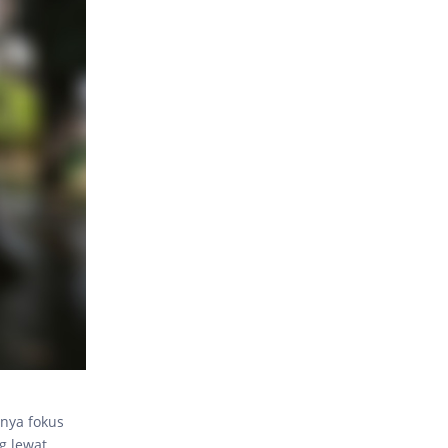
anya fokus
g lewat