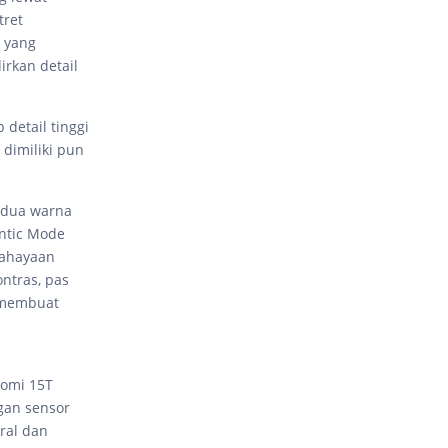
tret
T yang
rkan detail
detail tinggi
 dimiliki pun
 dua warna
entic Mode
cahayaan
ntras, pas
 membuat
aomi 15T
gan sensor
ral dan