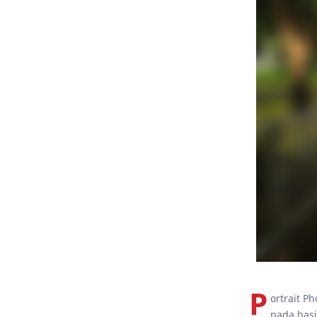
P
ortrait P
pada hasi