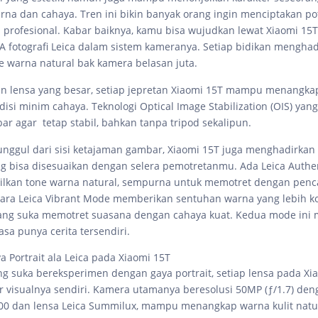
na dan cahaya. Tren ini bikin banyak orang ingin menciptakan po
 profesional. Kabar baiknya, kamu bisa wujudkan lewat Xiaomi 15
otografi Leica dalam sistem kameranya. Setiap bidikan menghadi
e warna natural bak kamera belasan juta.
 lensa yang besar, setiap jepretan Xiaomi 15T mampu menangkap 
isi minim cahaya. Teknologi Optical Image Stabilization (OIS) yang
r agar tetap stabil, bahkan tanpa tripod sekalipun.
nggul dari sisi ketajaman gambar, Xiaomi 15T juga menghadirkan
ng bisa disesuaikan dengan selera pemotretanmu. Ada Leica Auth
lkan tone warna natural, sempurna untuk memotret dengan pen
ara Leica Vibrant Mode memberikan sentuhan warna yang lebih ko
ang suka memotret suasana dengan cahaya kuat. Kedua mode ini
rasa punya cerita tersendiri.
a Portrait ala Leica pada Xiaomi 15T
g suka bereksperimen dengan gaya portrait, setiap lensa pada Xi
r visualnya sendiri. Kamera utamanya beresolusi 50MP (ƒ/1.7) den
800 dan lensa Leica Summilux, mampu menangkap warna kulit natu