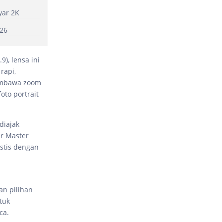
yar 2K
026
), lensa ini
rapi,
membawa zoom
oto portrait
diajak
ur Master
istis dengan
an pilihan
tuk
ca.