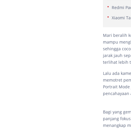
Redmi Pad
Xiaomi Ta
Mari beralih k
mampu menghad
sehingga coco
jarak jauh sep
terlihat lebih
Lalu ada kame
memotret pema
Portrait Mode
pencahayaan a
Bagi yang gem
panjang foku
menangkap mo