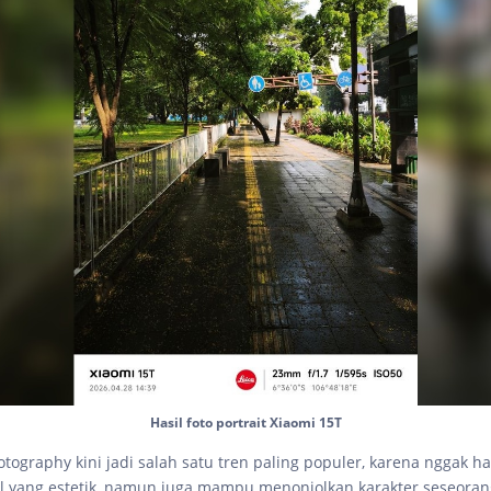
Hasil foto portrait Xiaomi 15T
hotography kini jadi salah satu tren paling populer, karena nggak h
l yang estetik, namun juga mampu menonjolkan karakter seseoran