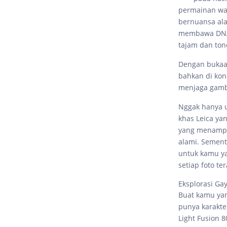
permainan war
bernuansa ala
membawa DNA f
tajam dan ton
Dengan bukaan
bahkan di kond
menjaga gamba
Nggak hanya u
khas Leica ya
yang menampi
alami. Sement
untuk kamu y
setiap foto te
Eksplorasi Gay
Buat kamu yan
punya karakte
Light Fusion 