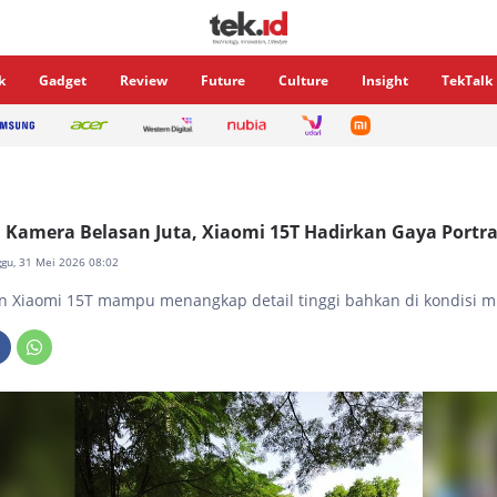
k
Gadget
Review
Future
Culture
Insight
TekTalk
 Kamera Belasan Juta, Xiaomi 15T Hadirkan Gaya Portrai
ggu, 31 Mei 2026 08:02
an Xiaomi 15T mampu menangkap detail tinggi bahkan di kondisi m