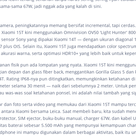
sama-sama 67W, jadi nggak ada yang kalah di sini.
kamera, peningkatannya memang bersifat incremental, tapi cerdas
Xiaomi 15T kini menggunakan Omnivision OV50 'Light Hunter' 80
sensor Sony yang dipakai Xiaomi 14T — dengan ukuran diagonal 1
.7 plus OIS. Selain itu, Xiaomi 15T juga mendapatkan color spectr
akurasi warna, serta optimasi HDR10+ yang lebih baik untuk kepe
ahanan fisik pun ada lompatan yang nyata. Xiaomi 15T kini menggun
gian depan dan glass fiber back, menggantikan Gorilla Glass 5 dan 
14T. Rating IP68-nya pun ditingkatkan, memungkinkan ketahanan di
eter selama 30 menit — naik dari sebelumnya 2 meter. Untuk pen
u was-was soal ketahanan ponsel, ini adalah nilai tambah yang sig
r dan foto serta video yang memukau dari Xiaomi 15T mampu terc
 antara Xiaomi bersama Leica. Saat membeli baru, kita sudah me
protector, SIM ejector, buku-buku manual, charger 67W, dan kabel U
itas baterai sebesar 5.500 mAh yang mempunyai kemampuan cha
hone ini mampu digunakan dalam berbagai aktivitas, baik itu un