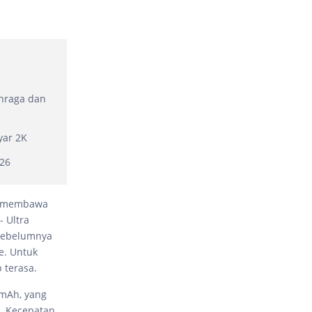
ahraga dan
yar 2K
026
ng membawa
- Ultra
 sebelumnya
e. Untuk
 terasa.
 mAh, yang
n. Kecepatan