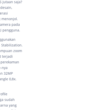
 jutaan saja?
 desain,
erasi
k menonjol.
 kamera pada
gi pengguna.
nggunakan
Stabilization.
emampuan zoom
 terjadi
k perekaman
e-nya
pan 32MP
ngle 0,8x.
ofile
uga sudah
warna yang