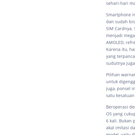
sehari-hari 
Smartphone in
dan sudah bi
SIM Cardnya. 
menjadi megah
AMOLED, refre
Karena itu, h
yang terpancar
sudutnya juga
Pilihan warnan
untuk digengg
juga, ponsel 
satu kesatua
Beroperasi de
OS yang cukup
6 kali. Bukan 
akal imitasi d
model, yaitu 