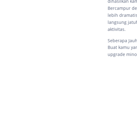
dihasilkan ka
Bercampur den
lebih dramati
langsung jatu
aktivitas.
Seberapa Jauh
Buat kamu yan
upgrade minor