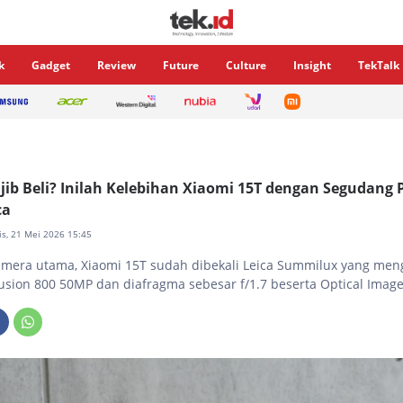
k
Gadget
Review
Future
Culture
Insight
TekTalk
ib Beli? Inilah Kelebihan Xiaomi 15T dengan Segudang 
ca
is, 21 Mei 2026 15:45
amera utama, Xiaomi 15T sudah dibekali Leica Summilux yang me
usion 800 50MP dan diafragma sebesar f/1.7 beserta Optical Image 