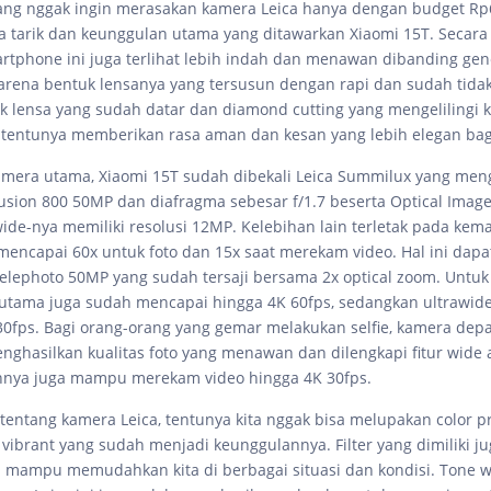
yang nggak ingin merasakan kamera Leica hanya dengan budget Rp6
ya tarik dan keunggulan utama yang ditawarkan Xiaomi 15T. Secara
rtphone ini juga terlihat lebih indah dan menawan dibanding gen
rena bentuk lensanya yang tersusun dengan rapi dan sudah tida
 lensa yang sudah datar dan diamond cutting yang mengelilingi
 tentunya memberikan rasa aman dan kesan yang lebih elegan ba
amera utama, Xiaomi 15T sudah dibekali Leica Summilux yang me
usion 800 50MP dan diafragma sebesar f/1.7 beserta Optical Image 
ide-nya memiliki resolusi 12MP. Kelebihan lain terletak pada k
ncapai 60x untuk foto dan 15x saat merekam video. Hal ini dapat
telephoto 50MP yang sudah tersaji bersama 2x optical zoom. Untu
utama juga sudah mencapai hingga 4K 60fps, sedangkan ultrawid
0fps. Bagi orang-orang yang gemar melakukan selfie, kamera de
nghasilkan kualitas foto yang menawan dan dilengkapi fitur wide a
nya juga mampu merekam video hingga 4K 30fps.
 tentang kamera Leica, tentunya kita nggak bisa melupakan color pr
 vibrant yang sudah menjadi keunggulannya. Filter yang dimiliki j
n mampu memudahkan kita di berbagai situasi dan kondisi. Tone 