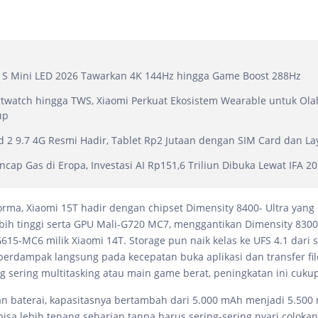
 S Mini LED 2026 Tawarkan 4K 144Hz hingga Game Boost 288Hz
twatch hingga TWS, Xiaomi Perkuat Ekosistem Wearable untuk Ol
up
 2 9.7 4G Resmi Hadir, Tablet Rp2 Jutaan dengan SIM Card dan La
ncap Gas di Eropa, Investasi AI Rp151,6 Triliun Dibuka Lewat IFA 2
forma, Xiaomi 15T hadir dengan chipset Dimensity 8400- Ultra ya
ebih tinggi serta GPU Mali-G720 MC7, menggantikan Dimensity 8300
615-MC6 milik Xiaomi 14T. Storage pun naik kelas ke UFS 4.1 dari
 berdampak langsung pada kecepatan buka aplikasi dan transfer fil
 sering multitasking atau main game berat, peningkatan ini cukup
an baterai, kapasitasnya bertambah dari 5.000 mAh menjadi 5.500
bisa lebih tenang seharian tanpa harus sering-sering nyari coloka