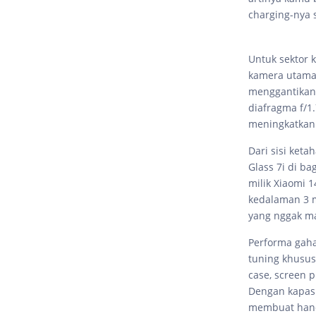
charging-nya 
Untuk sektor 
kamera utama 
menggantikan 
diafragma f/1
meningkatkan 
Dari sisi ket
Glass 7i di ba
milik Xiaomi 
kedalaman 3 m
yang nggak ma
Performa gaha
tuning khusus
case, screen 
Dengan kapas
membuat handp