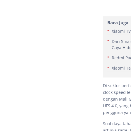
Baca Juga
Xiaomi TV
Dari Smar
Gaya Hid
Redmi Pad
Xiaomi Ta
Di sektor per
clock speed l
dengan Mali G
UFS 4.0, yang
pengguna yang
Soal daya tah
artinya kamu 