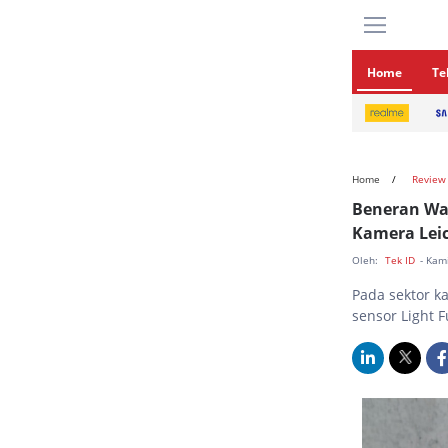
Home
Te
Home
Review
Beneran Waj
Kamera Lei
Oleh:
Tek ID
- Kam
Pada sektor k
sensor Light F