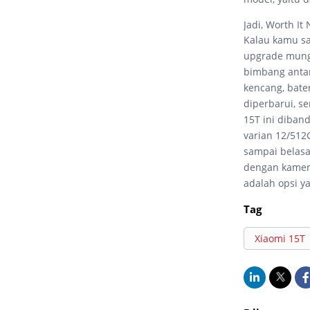
Jadi, Worth It
Kalau kamu sa
upgrade mungk
bimbang antar
kencang, bate
diperbarui, s
15T ini diban
varian 12/512
sampai belasa
dengan kamera
adalah opsi ya
Tag
Xiaomi 15T