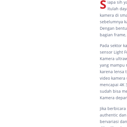
S
iapa sih 
Itulah da
kamera di sma
sebelumnya ka
Dengan bentuk
bagian frame,
Pada sektor k
sensor Light F
Kamera ultraw
yang mampu me
karena lensa 
video kamera 
mencapai 4K 3
sudah bisa me
Kamera depan
Jika berbicara
authentic dan
bervariasi da