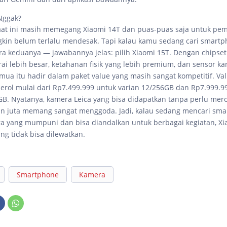
 Nggak?
at ini masih memegang Xiaomi 14T dan puas-puas saja untuk pem
in belum terlalu mendesak. Tapi kalau kamu sedang cari smart
a keduanya — jawabannya jelas: pilih Xiaomi 15T. Dengan chipset
rai lebih besar, ketahanan fisik yang lebih premium, dan sensor k
emua itu hadir dalam paket value yang masih sangat kompetitif. Val
derol mulai dari Rp7.499.999 untuk varian 12/256GB dan Rp7.999.9
GB. Nyatanya, kamera Leica yang bisa didapatkan tanpa perlu mer
n juta memang sangat menggoda. Jadi, kalau sedang mencari sm
 yang mumpuni dan bisa diandalkan untuk berbagai kegiatan, Xi
ng tidak bisa dilewatkan.
Smartphone
Kamera