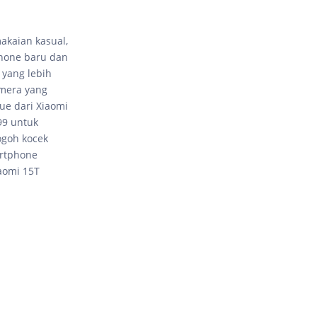
akaian kasual,
phone baru dan
 yang lebih
amera yang
ue dari Xiaomi
99 untuk
ogoh kocek
artphone
aomi 15T