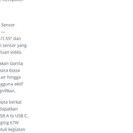
. Sensor
0 —
/1.55" dan
um sensor yang
rluan video.
akan Gorilla
kaca biasa
 air hingga
gguna aktif
nifikan.
ipta berkat
ndapatkan
SB A to USB C.
rging 67W
tuk kegiatan