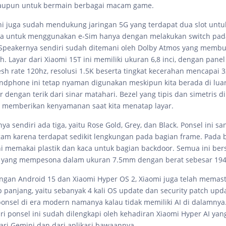
maupun untuk bermain berbagai macam game.
i juga sudah mendukung jaringan 5G yang terdapat dua slot untu
sa untuk menggunakan e-Sim hanya dengan melakukan switch pada
Speakernya sendiri sudah ditemani oleh Dolby Atmos yang membu
. Layar dari Xiaomi 15T ini memiliki ukuran 6,8 inci, dengan pane
sh rate 120hz, resolusi 1.5K beserta tingkat kecerahan mencapai 3
andphone ini tetap nyaman digunakan meskipun kita berada di lua
 dengan terik dari sinar matahari. Bezel yang tipis dan simetris di
 memberikan kenyamanan saat kita menatap layar.
ya sendiri ada tiga, yaitu Rose Gold, Grey, dan Black. Ponsel ini 
am karena terdapat sedikit lengkungan pada bagian frame. Pada 
ini memakai plastik dan kaca untuk bagian backdoor. Semua ini be
n yang mempesona dalam ukuran 7.5mm dengan berat sebesar 194
ngan Android 15 dan Xiaomi Hyper OS 2, Xiaomi juga telah memas
 panjang, yaitu sebanyak 4 kali OS update dan security patch up
ponsel di era modern namanya kalau tidak memiliki AI di dalamnya.
ari ponsel ini sudah dilengkapi oleh kehadiran Xiaomi Hyper AI yan
dari Gemini dan dari aplikasi bawaannya.