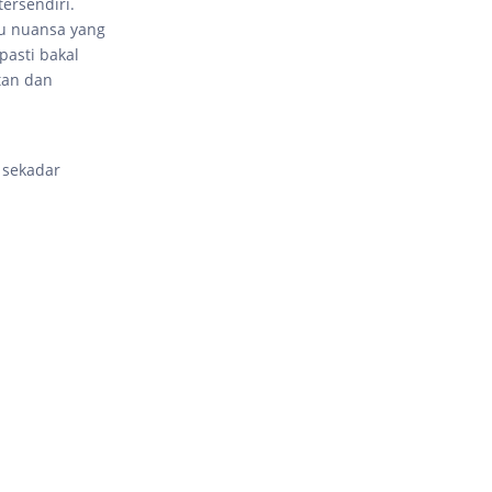
ersendiri.
tu nuansa yang
pasti bakal
tan dan
 sekadar