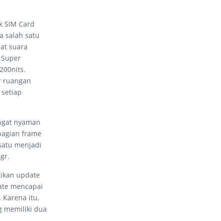
k SIM Card
 salah satu
at suara
l Super
200nits.
r ruangan
 setiap
sangat nyaman
bagian frame
rsatu menjadi
gr.
tikan update
date mencapai
 Karena itu,
g memiliki dua