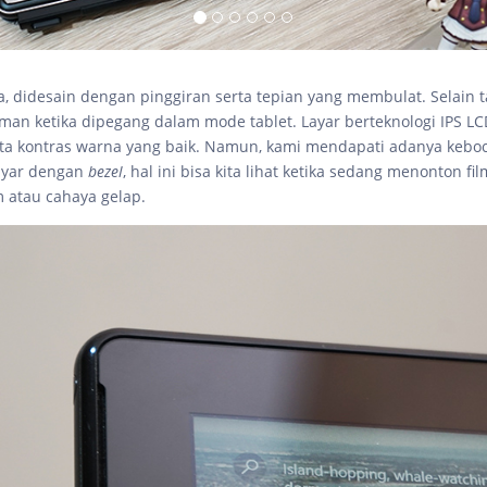
a, didesain dengan pinggiran serta tepian yang membulat. Selain 
aman ketika dipegang dalam mode tablet. Layar berteknologi IPS LCD
ta kontras warna yang baik. Namun, kami mendapati adanya kebo
ayar dengan
bezel
, hal ini bisa kita lihat ketika sedang menonton fi
 atau cahaya gelap.