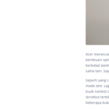
Acer merancan
berdesain opt
berbekal
backl
sama lain. S
Seperti yang 
mode
tent
. La
buah tombol di
tersebut tert
beberapa buk