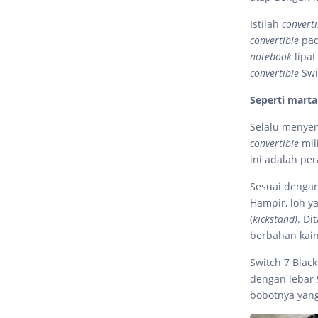
Istilah
converti
convertible
pad
notebook
lipat
convertible
Swi
Seperti marta
Selalu menyen
convertible
mil
ini adalah pe
Sesuai dengan
Hampir, loh y
(
kickstand)
. Di
berbahan kain
Switch 7 Black
dengan lebar 9
bobotnya yang