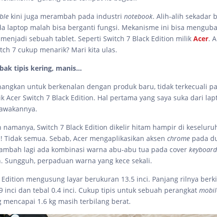
ble
kini juga merambah pada industri
notebook
. Alih-alih sekadar 
a laptop malah bisa berganti fungsi. Mekanisme ini bisa menguba
 menjadi sebuah tablet. Seperti Switch 7 Black Edition milik
Acer
. 
tch 7 cukup menarik? Mari kita ulas.
bak tipis kering, manis…
angkan untuk berkenalan dengan produk baru, tidak terkecuali p
ik Acer Switch 7 Black Edition. Hal pertama yang saya suka dari la
rawakannya.
 namanya, Switch 7 Black Edition dikelir hitam hampir di keseluru
a! Tidak semua. Sebab, Acer mengaplikasikan aksen
chrome
pada d
tambah lagi ada kombinasi warna abu-abu tua pada cover
keyboard
. Sungguh, perpaduan warna yang kece sekali.
 Edition mengusung layar berukuran 13.5 inci. Panjang rilnya berki
 inci dan tebal 0.4 inci. Cukup tipis untuk sebuah perangkat
mobil
 mencapai 1.6 kg masih terbilang berat.