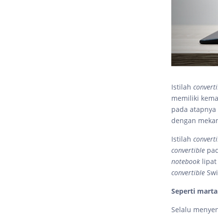
Istilah
convert
memiliki kema
pada atapnya 
dengan mekani
Istilah
converti
convertible
pad
notebook
lipat
convertible
Swi
Seperti marta
Selalu menyen