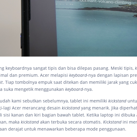
g keyboardnya sangat tipis dan bisa dilepas pasang. Meski tipis,
imal dan premium. Acer melapisi
keyboard
-nya dengan lapisan pr
it
. Tiap tombolnya empuk saat ditekan dan memiliki jarak yang cuk
aya suka mengetik menggunakan
keyboard
-nya.
sudah kami sebutkan sebelumnya, tablet ini memiliki
kickstand
untu
gi-lagi Acer merancang desain
kickstand
yang menarik. Jika diperha
 sisi kanan dan kiri bagian bawah tablet. Ketika laptop ini dibuka
ekan, maka
kickstand
akan terbuka secara otomatis.
Kickstand
ini m
aan derajat untuk menawarkan beberapa mode penggunaan.