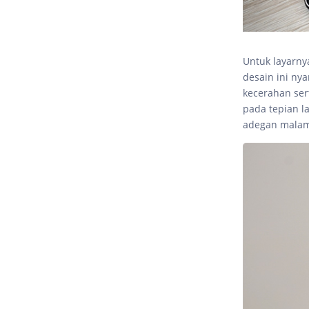
Untuk layarny
desain ini ny
kecerahan ser
pada tepian l
adegan
malam