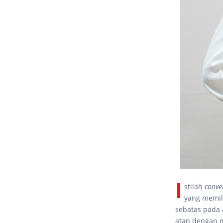
I
stilah
conve
yang memil
sebatas pada 
atap dengan m