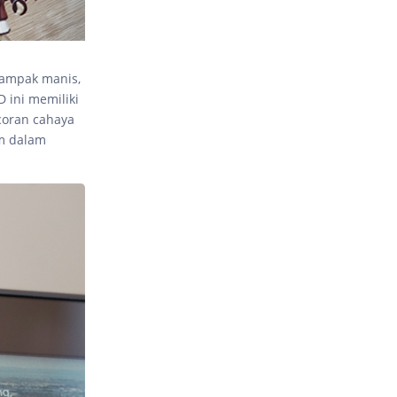
tampak manis,
 ini memiliki
coran cahaya
lm dalam