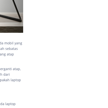
ada mobil yang
lah sebatas
sang atap
berganti atap,
h dari
Apakah laptop
ada laptop