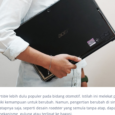
rtible
lebih dulu populer pada bidang otomotif. Istilah ini melekat
iki kemampuan untuk berubah. Namun, pengertian berubah di sin
atapnya saja, seperti desain
roadster
yang semula tanpa atap, dap
ekanisme gulung atau terlipat ke bagasi.