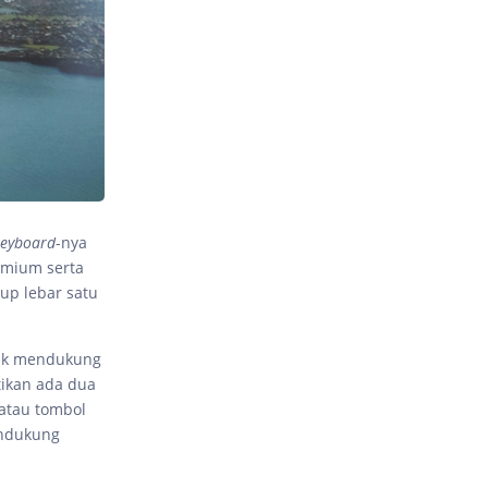
keyboard
-nya
emium serta
up lebar satu
k mendukung
tikan ada dua
 atau tombol
endukung