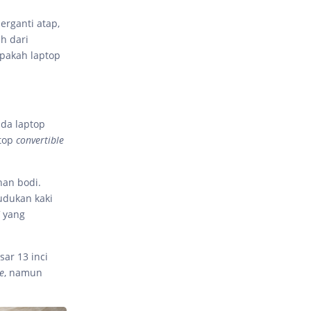
berganti atap,
h dari
Apakah laptop
ada laptop
ptop
convertible
han bodi.
udukan kaki
yang
sar 13 inci
e
, namun