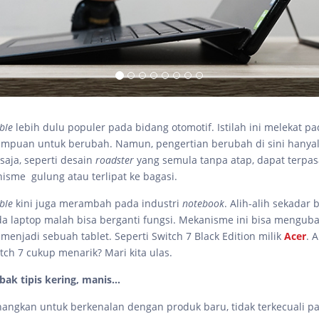
ible
lebih dulu populer pada bidang otomotif. Istilah ini melekat p
mpuan untuk berubah. Namun, pengertian berubah di sini hanya
saja, seperti desain
roadster
yang semula tanpa atap, dapat terpa
sme gulung atau terlipat ke bagasi.
ble
kini juga merambah pada industri
notebook
. Alih-alih sekadar 
a laptop malah bisa berganti fungsi. Mekanisme ini bisa menguba
 menjadi sebuah tablet. Seperti Switch 7 Black Edition milik
Acer
. 
tch 7 cukup menarik? Mari kita ulas.
bak tipis kering, manis…
angkan untuk berkenalan dengan produk baru, tidak terkecuali p