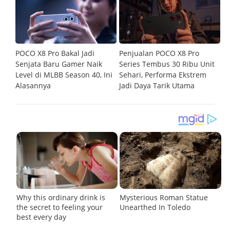
POCO X8 Pro Bakal Jadi
Penjualan POCO X8 Pro
P
asi
Senjata Baru Gamer Naik
Series Tembus 30 Ribu Unit
Me
Level di MLBB Season 40, Ini
Sehari, Performa Ekstrem
G
Alasannya
Jadi Daya Tarik Utama