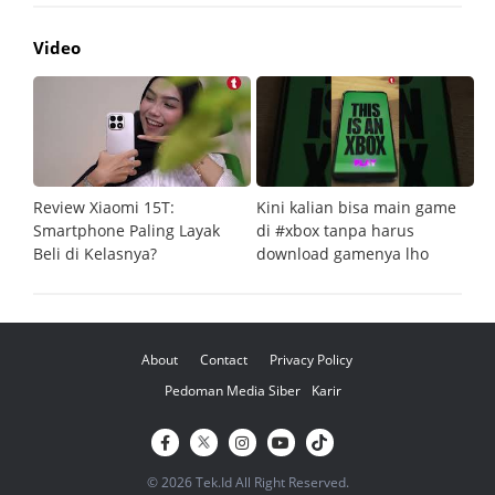
Video
Review Xiaomi 15T:
Kini kalian bisa main game
Pe
Smartphone Paling Layak
di #xbox tanpa harus
fi
Beli di Kelasnya?
download gamenya lho
G
About
Contact
Privacy Policy
Pedoman Media Siber
Karir
© 2026 Tek.Id All Right Reserved.