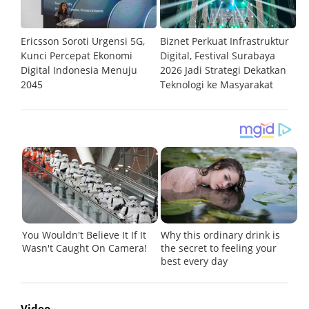
Ericsson Soroti Urgensi 5G,
Biznet Perkuat Infrastruktur
My
 90
Kunci Percepat Ekonomi
Digital, Festival Surabaya
Op
Digital Indonesia Menuju
2026 Jadi Strategi Dekatkan
K
2045
Teknologi ke Masyarakat
U
Video