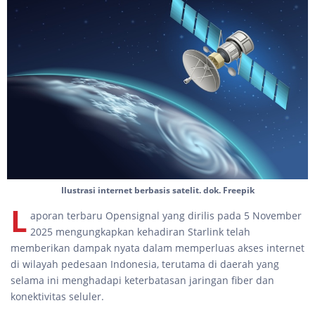
Ilustrasi internet berbasis satelit. dok. Freepik
L
aporan terbaru Opensignal yang dirilis pada 5 November
2025 mengungkapkan kehadiran Starlink telah
memberikan dampak nyata dalam memperluas akses internet
di wilayah pedesaan Indonesia, terutama di daerah yang
selama ini menghadapi keterbatasan jaringan fiber dan
konektivitas seluler.