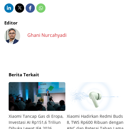
Editor
Ghani Nurcahyadi
Berita Terkait
na,
Xiaomi Tancap Gas di Eropa,
Xiaomi Hadirkan Redmi Buds
L
Investasi AI Rp151,6 Triliun
8, TWS Rp600 Ribuan dengan
P
e
Dibuka Lewat IFA 2026
ANC dan Baterai Tahan Lama
R