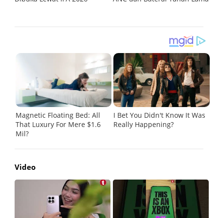
G
Video