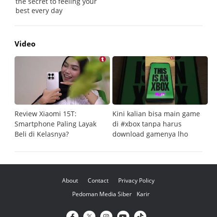
Video
Review Xiaomi 15T:
Kini kalian bisa main game
Pe
Smartphone Paling Layak
di #xbox tanpa harus
fi
Beli di Kelasnya?
download gamenya lho
G
About
Contact
Privacy Policy
Pedoman Media Siber
Karir