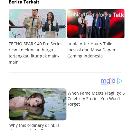
Berita Terkait
an
TECNO SPARK 40 Pro Series
nubia After Hours Talk:
M
resmi meluncur, harga
Inovasi dan Masa Depan
S
terjangkau fitur gak main-
Gaming Indonesia
main