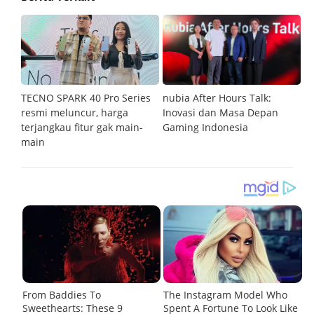
an
TECNO SPARK 40 Pro Series
nubia After Hours Talk:
M
resmi meluncur, harga
Inovasi dan Masa Depan
S
terjangkau fitur gak main-
Gaming Indonesia
main