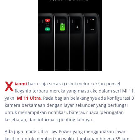
X
iaomi
baru saja secara resmi meluncurkan ponsel
flagship terbaru mereka yang masuk ke dalam seri Mi 11,
yakni
Mi 11 Ultra
. Pada bagian belakangnya ada konfigurasi 3
kamera bersamaan dengan layar sekunder yang berfungsi
untuk menampilkan notifikasi, baterai, cuaca, peringatan
kesehatan, dan informasi penting lainnya.
Ada juga mode Ultra-Low Power yang menggunakan layar
kecil ini untuk memberikan waktu tambahan hingga 55 jam.