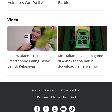
Video
Review Xiaomi 15T:
Kini kalian bisa main game
Pe
Smartphone Paling Layak
di #xbox tanpa harus
fi
Beli di Kelasnya?
download gamenya lho
G
About
Contact
Privacy Policy
Pedoman Media Siber
Karir