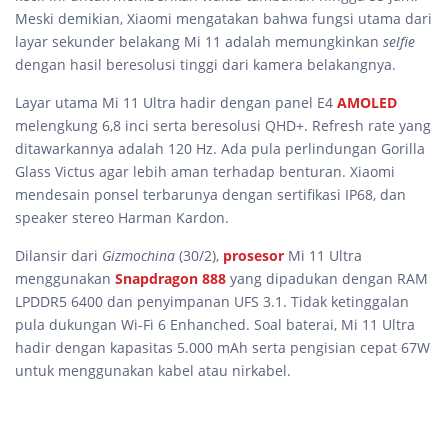
Meski demikian, Xiaomi mengatakan bahwa fungsi utama dari
layar sekunder belakang Mi 11 adalah memungkinkan
selfie
dengan hasil beresolusi tinggi dari kamera belakangnya.
Layar utama Mi 11 Ultra hadir dengan panel E4
AMOLED
melengkung 6,8 inci serta beresolusi QHD+. Refresh rate yang
ditawarkannya adalah 120 Hz. Ada pula perlindungan Gorilla
Glass Victus agar lebih aman terhadap benturan. Xiaomi
mendesain ponsel terbarunya dengan sertifikasi IP68, dan
speaker stereo Harman Kardon.
Dilansir dari
Gizmochina
(30/2),
prosesor
Mi 11 Ultra
menggunakan
Snapdragon 888
yang dipadukan dengan RAM
LPDDR5 6400 dan penyimpanan UFS 3.1. Tidak ketinggalan
pula dukungan Wi-Fi 6 Enhanched. Soal baterai, Mi 11 Ultra
hadir dengan kapasitas 5.000 mAh serta pengisian cepat 67W
untuk menggunakan kabel atau nirkabel.