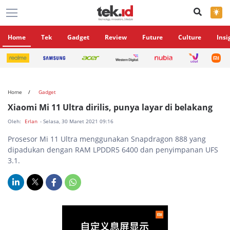
×
Home
Tek
Gadget
Review
Future
Culture
Insi
Home
Gadget
Xiaomi Mi 11 Ultra dirilis, punya layar di belakang
Oleh:
Erlan
- Selasa, 30 Maret 2021 09:16
Prosesor Mi 11 Ultra menggunakan Snapdragon 888 yang
dipadukan dengan RAM LPDDR5 6400 dan penyimpanan UFS
3.1.