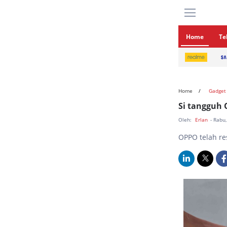
Home
Te
Home
Gadget
Si tangguh 
Oleh:
Erlan
- Rabu
OPPO telah re