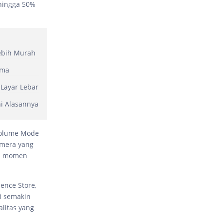
hingga 50%
Lebih Murah
ama
 Layar Lebar
ni Alasannya
 Volume Mode
amera yang
p momen
ence Store,
i semakin
litas yang