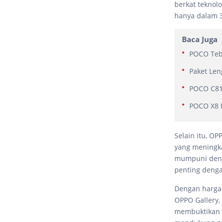
berkat tekno
hanya dalam 
Baca Juga
POCO Teba
Paket Len
POCO C81 
POCO X8 P
Selain itu, O
yang meningka
mumpuni den
penting denga
Dengan harga 
OPPO Gallery,
membuktikan 