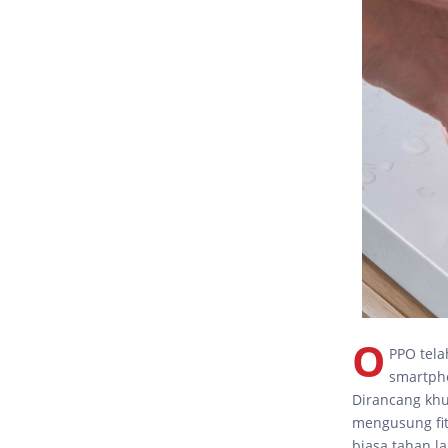
O
PPO tela
smartpho
Dirancang kh
mengusung fitu
biasa tahan l