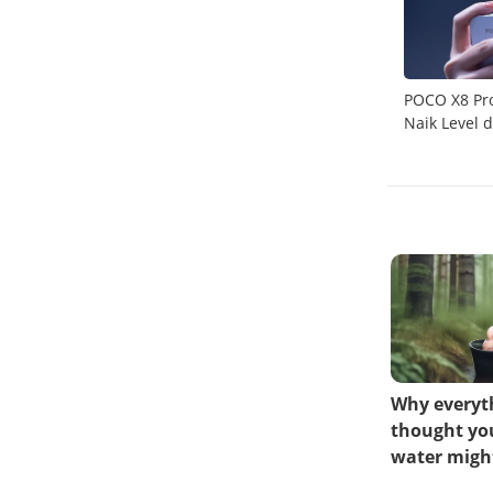
 30
POCO X8 Pro Series Meluncur, Simak
POCO X8 Pro
di Daya
Spesifikasi Gahar dan Harganya
Naik Level 