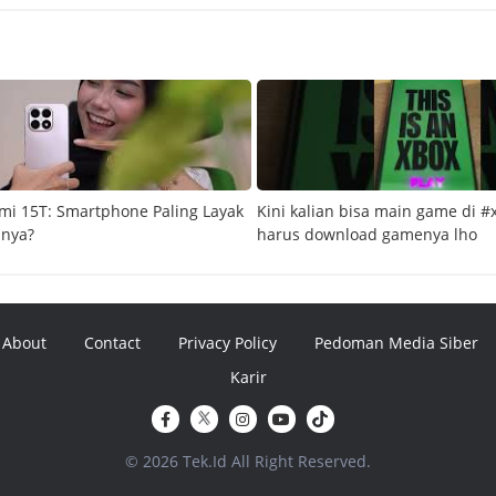
mi 15T: Smartphone Paling Layak
Kini kalian bisa main game di #
snya?
harus download gamenya lho
About
Contact
Privacy Policy
Pedoman Media Siber
Karir
© 2026 Tek.Id All Right Reserved.