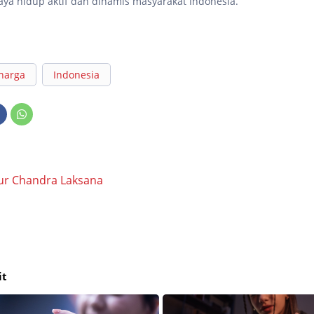
a hidup aktif dan dinamis masyarakat Indonesia.
harga
Indonesia
ur Chandra Laksana
it