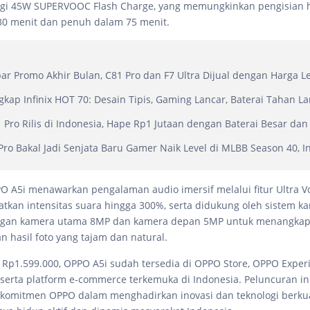
logi 45W SUPERVOOC Flash Charge, yang memungkinkan pengisian 
30 menit dan penuh dalam 75 menit.
r Promo Akhir Bulan, C81 Pro dan F7 Ultra Dijual dengan Harga 
gkap Infinix HOT 70: Desain Tipis, Gaming Lancar, Baterai Tahan L
Pro Rilis di Indonesia, Hape Rp1 Jutaan dengan Baterai Besar dan
ro Bakal Jadi Senjata Baru Gamer Naik Level di MLBB Season 40, I
PPO A5i menawarkan pengalaman audio imersif melalui fitur Ultra
tkan intensitas suara hingga 300%, serta didukung oleh sistem k
gan kamera utama 8MP dan kamera depan 5MP untuk menangka
n hasil foto yang tajam dan natural.
Rp1.599.000, OPPO A5i sudah tersedia di OPPO Store, OPPO Experi
 serta platform e-commerce terkemuka di Indonesia. Peluncuran in
komitmen OPPO dalam menghadirkan inovasi dan teknologi berkua