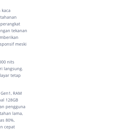
n kaca
etahanan
n perangkat
engan tekanan
emberikan
sponsif meski
00 nits
ri langsung.
layar tetap
G Gen1, RAM
nal 128GB
han pengguna
 tahan lama,
tas 80%,
in cepat