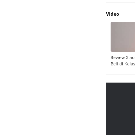
Video
do
Unboxing Galaxy A26 5G
Review Xiao
Beli di Kela