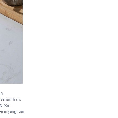
an
sehari-hari.
O A5i
erai yang luar