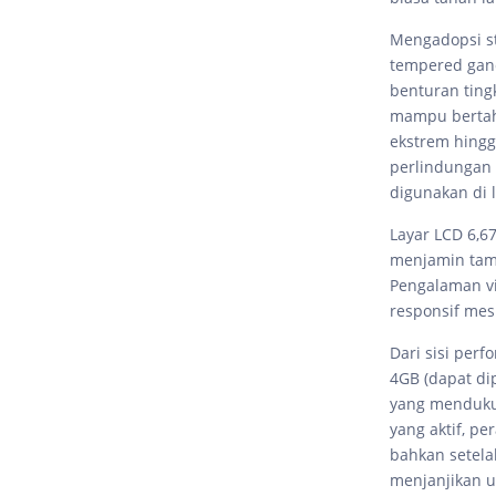
Mengadopsi st
tempered gand
benturan tingk
mampu bertaha
ekstrem hingg
perlindungan 
digunakan di 
Layar LCD 6,6
menjamin tamp
Pengalaman vi
responsif mes
Dari sisi per
4GB (dapat di
yang menduku
yang aktif, p
bahkan setelah
menjanjikan u