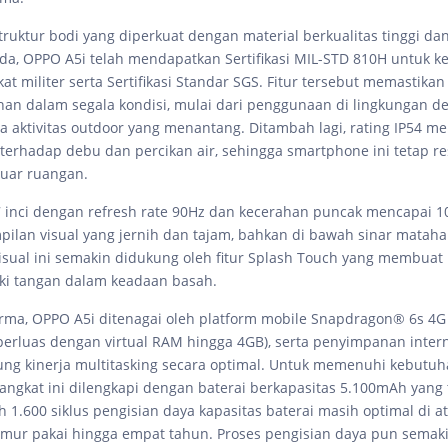
ruktur bodi yang diperkuat dengan material berkualitas tinggi da
a, OPPO A5i telah mendapatkan Sertifikasi MIL-STD 810H untuk k
at militer serta Sertifikasi Standar SGS. Fitur tersebut memastika
n dalam segala kondisi, mulai dari penggunaan di lingkungan d
a aktivitas outdoor yang menantang. Ditambah lagi, rating IP54 m
terhadap debu dan percikan air, sehingga smartphone ini tetap re
luar ruangan.
7 inci dengan refresh rate 90Hz dan kecerahan puncak mencapai 10
ilan visual yang jernih dan tajam, bahkan di bawah sinar mataha
sual ini semakin didukung oleh fitur Splash Touch yang membuat 
ki tangan dalam keadaan basah.
forma, OPPO A5i ditenagai oleh platform mobile Snapdragon® 6s 4
perluas dengan virtual RAM hingga 4GB), serta penyimpanan inter
ng kinerja multitasking secara optimal. Untuk memenuhi kebutu
erangkat ini dilengkapi dengan baterai berkapasitas 5.100mAh yang
 1.600 siklus pengisian daya kapasitas baterai masih optimal di a
mur pakai hingga empat tahun. Proses pengisian daya pun semak