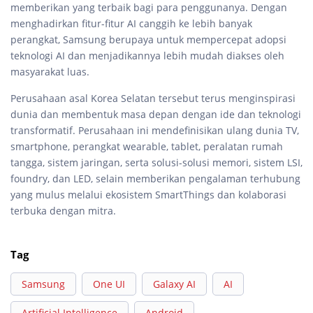
memberikan yang terbaik bagi para penggunanya. Dengan
menghadirkan fitur-fitur AI canggih ke lebih banyak
perangkat, Samsung berupaya untuk mempercepat adopsi
teknologi AI dan menjadikannya lebih mudah diakses oleh
masyarakat luas.
Perusahaan asal Korea Selatan tersebut terus menginspirasi
dunia dan membentuk masa depan dengan ide dan teknologi
transformatif. Perusahaan ini mendefinisikan ulang dunia TV,
smartphone, perangkat wearable, tablet, peralatan rumah
tangga, sistem jaringan, serta solusi-solusi memori, sistem LSI,
foundry, dan LED, selain memberikan pengalaman terhubung
yang mulus melalui ekosistem SmartThings dan kolaborasi
terbuka dengan mitra.
Tag
Samsung
One UI
Galaxy AI
AI
Artificial Intelligence
Android