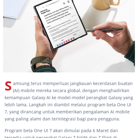
S
amsung terus memperluas jangkauan kecerdasan buatan
(AI) mobile mereka secara global, dengan menghadirkan
kemampuan Galaxy AI ke model-model perangkat Galaxy yang
lebih lama. Langkah ini diambil melalui program beta One UI
7, yang dirancang untuk memberikan pengalaman AI mobile
yang paling alami dan terintegrasi bagi para pengguna.
Program beta One UI 7 akan dimulai pada 6 Maret dan
tersedia untuk perangkat Galaxy Z Fold6 dan Z Flip6 di