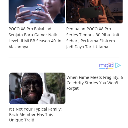
POCO X8 Pro Bakal Jadi
Penjualan POCO X8 Pro
P
asi
Senjata Baru Gamer Naik
Series Tembus 30 Ribu Unit
Me
Level di MLBB Season 40, Ini
Sehari, Performa Ekstrem
G
Alasannya
Jadi Daya Tarik Utama