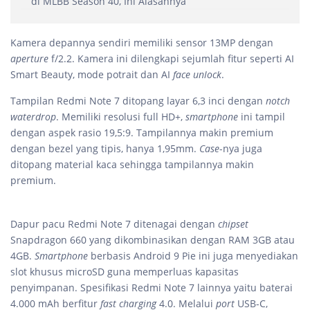
di MLBB Season 40, Ini Alasannya
Kamera depannya sendiri memiliki sensor 13MP dengan
aperture
f/2.2. Kamera ini dilengkapi sejumlah fitur seperti AI
Smart Beauty, mode potrait dan AI
face unlock
.
Tampilan Redmi Note 7 ditopang layar 6,3 inci dengan
notch
waterdrop
. Memiliki resolusi full HD+,
smartphone
ini tampil
dengan aspek rasio 19,5:9. Tampilannya makin premium
dengan bezel yang tipis, hanya 1,95mm.
Case
-nya juga
ditopang material kaca sehingga tampilannya makin
premium.
Dapur pacu Redmi Note 7 ditenagai dengan
chipset
Snapdragon 660 yang dikombinasikan dengan RAM 3GB atau
4GB.
Smartphone
berbasis Android 9 Pie ini juga menyediakan
slot khusus microSD guna memperluas kapasitas
penyimpanan. Spesifikasi Redmi Note 7 lainnya yaitu baterai
4.000 mAh berfitur
fast charging
4.0. Melalui
port
USB-C,