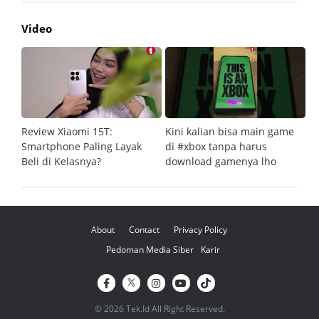
Video
Review Xiaomi 15T:
Kini kalian bisa main game
Pe
Smartphone Paling Layak
di #xbox tanpa harus
fi
Beli di Kelasnya?
download gamenya lho
G
About
Contact
Privacy Policy
Pedoman Media Siber
Karir
© 2026 Tek.Id All Right Reserved.