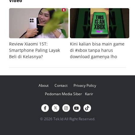
Video
Review Xiaomi 15T:
Kini kalian bisa main game
Pe
Smartphone Paling Layak
di #xbox tanpa harus
fi
Beli di Kelasnya?
download gamenya lho
G
About
Contact
Privacy Policy
Pedoman Media Siber
Karir
© 2026 Tek.Id All Right Reserved.