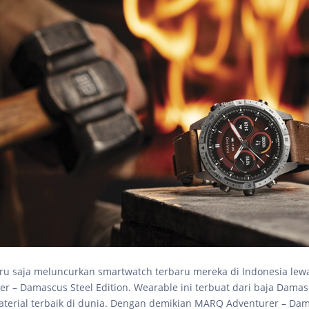
ru saja meluncurkan smartwatch terbaru mereka di Indonesia le
er – Damascus Steel Edition. Wearable ini terbuat dari baja Dama
erial terbaik di dunia. Dengan demikian MARQ Adventurer – Dam