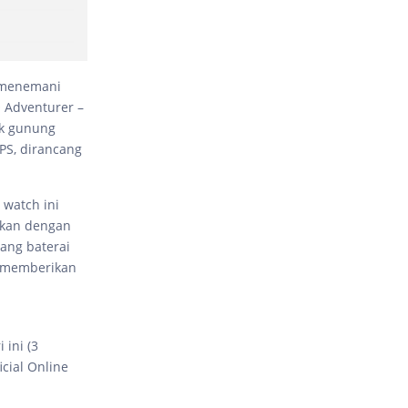
k menemani
Q Adventurer –
ak gunung
GPS, dirancang
 watch ini
kukan dengan
ang baterai
a memberikan
 ini (3
cial Online