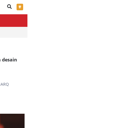
×
 desain
 MARQ