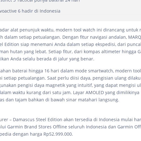
voactive 6 hadir di Indonesia
kadar alat penunjuk waktu, modern tool watch ini dirancang untu
ah dalam setiap petualangan. Dengan fitur navigasi andalan, MAR
l Edition siap menemani Anda dalam setiap ekspedisi, dari punc
man hutan yang lebat. Setiap fitur, dari kompas altimeter hingga 
kan Anda selalu berada di jalur yang benar.
ahan baterai hingga 16 hari dalam mode smartwatch, modern tool
 setiap petualangan. Saat perlu diisi daya, pengisian ulang dila
akan pengisi daya magnetik yang intuitif, yang dapat mengisi ul
alam waktu kurang dari satu jam. Layar AMOLED yang dimilikiny
elas dan tajam bahkan di bawah sinar matahari langsung.
er – Damascus Steel Edition akan tersedia di Indonesia mulai hari
alui Garmin Brand Stores Offline seluruh Indonesia dan Garmin Offi
opedia dengan harga Rp52.999.000.