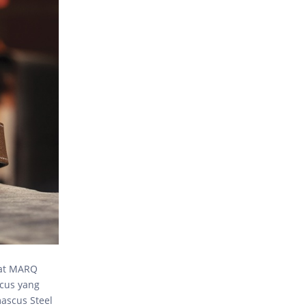
wat MARQ
scus yang
ascus Steel