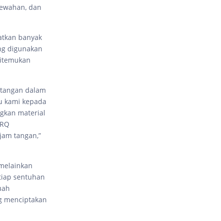
mewahan, dan
atkan banyak
ng digunakan
ditemukan
 tangan dalam
u kami kepada
gkan material
ARQ
jam tangan,”
melainkan
tiap sentuhan
uah
g menciptakan