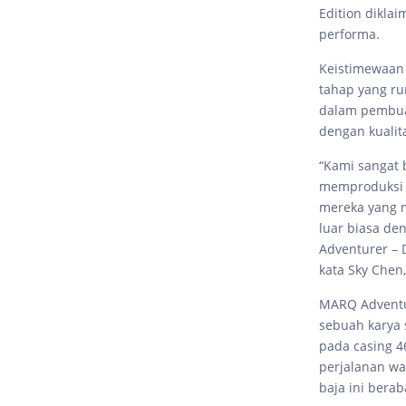
Edition dikla
performa.
Keistimewaan 
tahap yang r
dalam pembuat
dengan kualit
“Kami sangat
memproduksi 
mereka yang m
luar biasa de
Adventurer – 
kata Sky Chen,
MARQ Adventu
sebuah karya 
pada casing 4
perjalanan w
baja ini bera