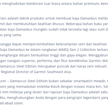
im menghadirkan kombinasi luar biasa antara bahan premium, ke
lain adalah teknik produksi untuk membuat baja Damaskus melib
umit dan membutuhkan keahlian khusus. Beberapa bahan baku ya
an baja Damaskus mungkin sudah tidak tersedia lagi atau sulit 
as yang sama.
 bangga dapat mempersembahkan keterampilan seni dan keahlian
baja Damaskus ke dalam rangkaian MARQ Gen 2 Collection terbar
enghargai desain berkualitas tinggi dan gaya elegan. Menggabun
ngan navigasi superior, performa, dan fitur konektivitas Garmin, M
Damascus Steel Edition merupakan puncak dari karya seni sebuah 
 Regional Director of Garmin Southeast Asia.
rer – Damascus Steel Edition bukan sekadar smartwatch mewah, 
seni yang memadukan estetika klasik dengan inovasi masa kini. Se
6 mm miliknya yang diukir dari lapisan baja Damaskus adalah seb
aktu, menghubungkan Anda dengan para pengrajin legendaris yan
bad-abad silam.