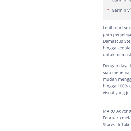
Garmin ví
Lebih dari se
para penjelaj
Damascus Stee
hingga kedala
untuk memasti
Dengan daya t
siap menemani
mudah menggun
hingga 100% d
visual yang j
MARQ Adventur
Februari) mel
Stores di Tok