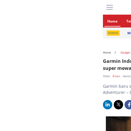
Home
Te
Home
Gadget
Garmin Ind
super mew
Oleh:
Erlan
- Seni
Garmin baru s
Adventurer – 