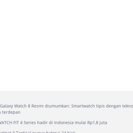
Galaxy Watch 8 Resmi diumumkan: Smartwatch tipis dengan tekno
n terdepan
TCH FIT 4 Series hadir di Indonesia mulai Rp1,8 juta
stinct 3 Tactical punya baterai 24 hari