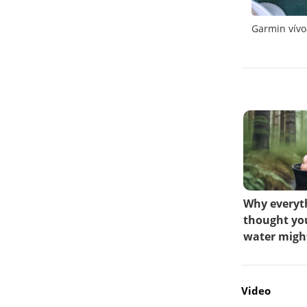
ertama
G-Shock dan Barbie berkolaborasi untuk jam
Garmin vívo
tangan seri terbatas
Video