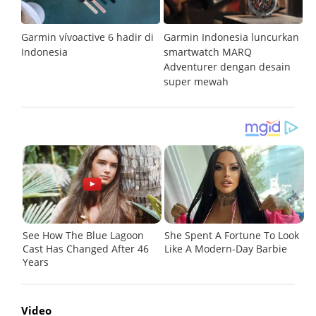
Garmin vívoactive 6 hadir di
Garmin Indonesia luncurkan
G
Indonesia
smartwatch MARQ
b
Adventurer dengan desain
ta
super mewah
Video