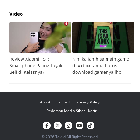
Video
Review Xiaomi 15T:
Kini kalian bisa main game
Pe
Smartphone Paling Layak
di #xbox tanpa harus
fi
Beli di Kelasnya?
download gamenya lho
G
About
Contact
Privacy Policy
Pedoman Media Siber
Karir
© 2026 Tek.Id All Right Reserved.