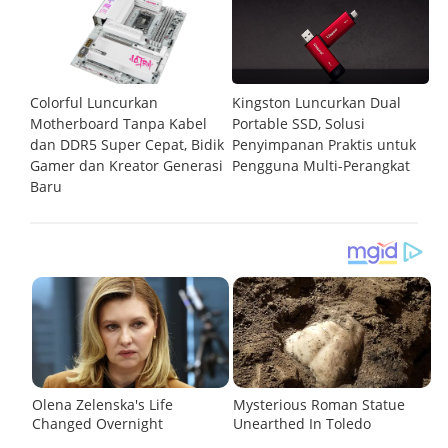
Colorful Luncurkan
Kingston Luncurkan Dual
Ci
Motherboard Tanpa Kabel
Portable SSD, Solusi
P
dan DDR5 Super Cepat, Bidik
Penyimpanan Praktis untuk
M
Gamer dan Kreator Generasi
Pengguna Multi-Perangkat
L
Baru