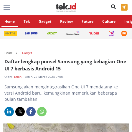
×
Home
Tek
Gadget
Review
Future
Culture
Insi
Home
Gadget
Daftar lengkap ponsel Samsung yang kebagian One
UI 7 berbasis Android 15
Oleh:
Erlan
- Senin, 25 Maret 2024 07:05
Samsung akan mengintegrasikan One UI 7 mendatang ke
versi Android baru, kemungkinan memerlukan beberapa
bulan tambahan.