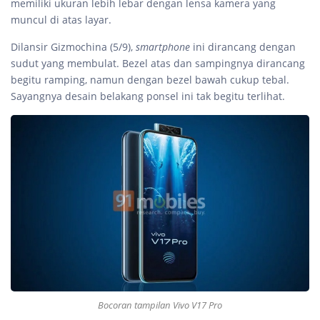
memiliki ukuran lebih lebar dengan lensa kamera yang
muncul di atas layar.
Dilansir Gizmochina (5/9),
smartphone
ini dirancang dengan
sudut yang membulat. Bezel atas dan sampingnya dirancang
begitu ramping, namun dengan bezel bawah cukup tebal.
Sayangnya desain belakang ponsel ini tak begitu terlihat.
Bocoran tampilan Vivo V17 Pro