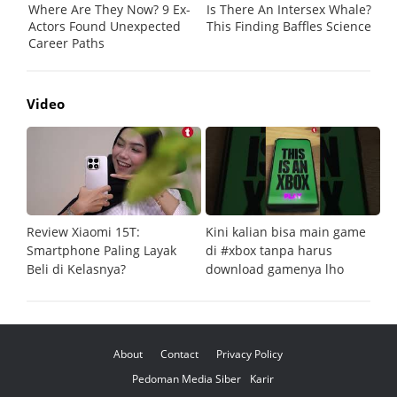
Video
Review Xiaomi 15T:
Kini kalian bisa main game
Pe
Smartphone Paling Layak
di #xbox tanpa harus
fi
Beli di Kelasnya?
download gamenya lho
G
About
Contact
Privacy Policy
Pedoman Media Siber
Karir