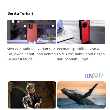
Berita Terkait
ries,
vivo V70 Hadirkan Varian 512
Bocoran spesifikasi Vivo X
In
mber
GB, Jawab Kebutuhan Konten
Fold 3 Pro, bakal lebih ringan
ya
Generasi Muda
dari pendahulunya
di