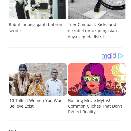
s
Robot ini bisa ganti baterai
Tiler Compact: Kickstand
I
sendiri
nirkabel untuk pengisian
MI
daya sepeda listrik