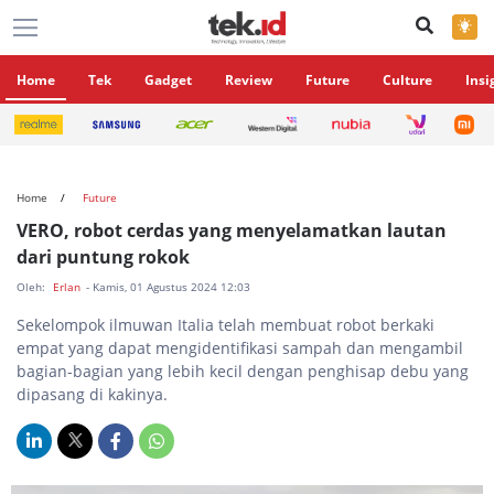
×
Home
Tek
Gadget
Review
Future
Culture
Insi
Home
Future
VERO, robot cerdas yang menyelamatkan lautan
dari puntung rokok
Oleh:
Erlan
- Kamis, 01 Agustus 2024 12:03
Sekelompok ilmuwan Italia telah membuat robot berkaki
empat yang dapat mengidentifikasi sampah dan mengambil
bagian-bagian yang lebih kecil dengan penghisap debu yang
dipasang di kakinya.