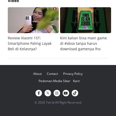
Video
Review Xiaomi 15T:
Kini kalian bisa main game
Pe
Smartphone Paling Layak
di #xbox tanpa harus
fi
Beli di Kelasnya?
download gamenya lho
G
About
Contact
Privacy Policy
Pedoman Media Siber
Karir
© 2026 Tek.Id All Right Reserved.