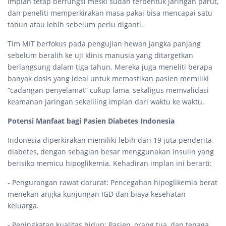
implan tetap berfungsi meski sudah terbentuk jaringan parut,
dan peneliti memperkirakan masa pakai bisa mencapai satu
tahun atau lebih sebelum perlu diganti.
Tim MIT berfokus pada pengujian hewan jangka panjang
sebelum beralih ke uji klinis manusia yang ditargetkan
berlangsung dalam tiga tahun. Mereka juga meneliti berapa
banyak dosis yang ideal untuk memastikan pasien memiliki
“cadangan penyelamat” cukup lama, sekaligus memvalidasi
keamanan jaringan sekeliling implan dari waktu ke waktu.
Potensi Manfaat bagi Pasien Diabetes Indonesia
Indonesia diperkirakan memiliki lebih dari 19 juta penderita
diabetes, dengan sebagian besar menggunakan insulin yang
berisiko memicu hipoglikemia. Kehadiran implan ini berarti:
- Pengurangan rawat darurat: Pencegahan hipoglikemia berat
menekan angka kunjungan IGD dan biaya kesehatan
keluarga.
- Peningkatan kualitas hidup: Pasien, orang tua, dan tenaga