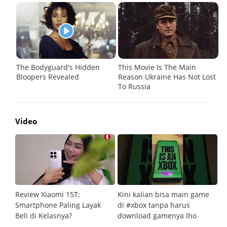
Video
Review Xiaomi 15T:
Kini kalian bisa main game
Pe
Smartphone Paling Layak
di #xbox tanpa harus
fi
Beli di Kelasnya?
download gamenya lho
G