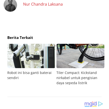
Nur Chandra Laksana
Berita Terkait
ner
Robot ini bisa ganti baterai
Tiler Compact: Kickstand
Te
sendiri
nirkabel untuk pengisian
be
kan
daya sepeda listrik
d
b