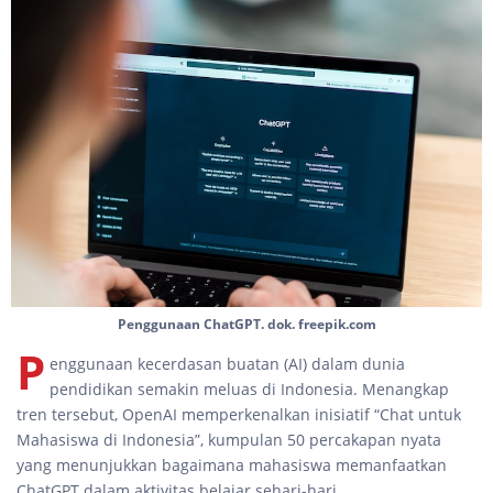
Penggunaan ChatGPT. dok. freepik.com
P
enggunaan kecerdasan buatan (AI) dalam dunia
pendidikan semakin meluas di Indonesia. Menangkap
tren tersebut, OpenAI memperkenalkan inisiatif “Chat untuk
Mahasiswa di Indonesia”, kumpulan 50 percakapan nyata
yang menunjukkan bagaimana mahasiswa memanfaatkan
ChatGPT dalam aktivitas belajar sehari-hari.