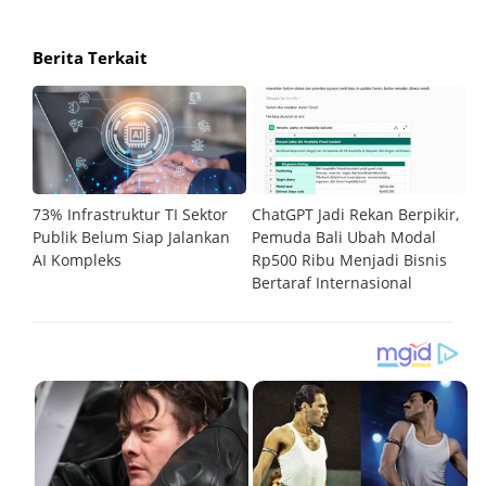
Berita Terkait
73% Infrastruktur TI Sektor
ChatGPT Jadi Rekan Berpikir,
C
Publik Belum Siap Jalankan
Pemuda Bali Ubah Modal
D
PU
AI Kompleks
Rp500 Ribu Menjadi Bisnis
M
Bertaraf Internasional
un