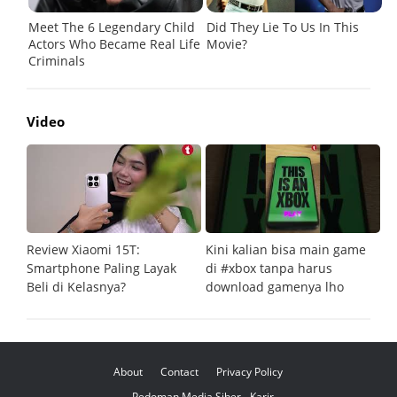
Video
Review Xiaomi 15T:
Kini kalian bisa main game
Pe
Smartphone Paling Layak
di #xbox tanpa harus
fi
Beli di Kelasnya?
download gamenya lho
G
About
Contact
Privacy Policy
Pedoman Media Siber
Karir