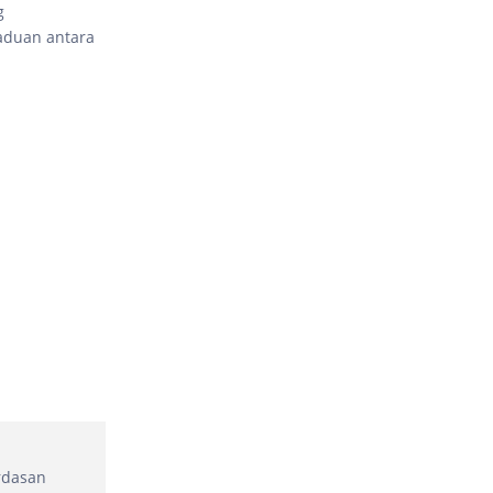
g
aduan antara
rdasan