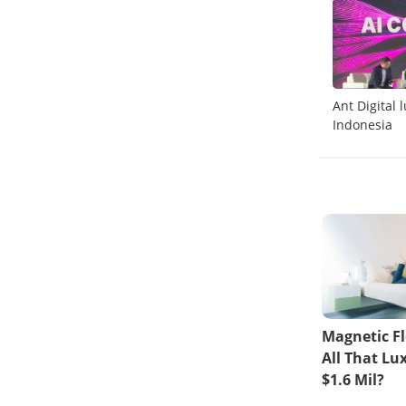
heiser
Vacuum cleaner pintar LG kini tersedia pre-
Ant Digital
order
Indonesia