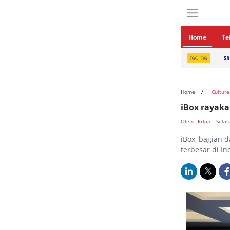
Home
Te
Home
Culture
iBox rayakan
Oleh:
Erlan
- Sela
iBox, bagian d
terbesar di In