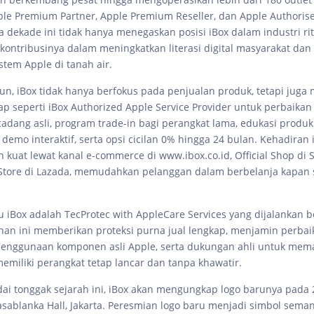
e Premium Partner, Apple Premium Reseller, dan Apple Authorise
 dekade ini tidak hanya menegaskan posisi iBox dalam industri rite
ontribusinya dalam meningkatkan literasi digital masyarakat da
stem Apple di tanah air.
un, iBox tidak hanya berfokus pada penjualan produk, tetapi jug
p seperti iBox Authorized Apple Service Provider untuk perbaikan 
adang asli, program trade-in bagi perangkat lama, edukasi produk
emo interaktif, serta opsi cicilan 0% hingga 24 bulan. Kehadiran 
n kuat lewat kanal e-commerce di www.ibox.co.id, Official Shop di
 Store di Lazada, memudahkan pelanggan dalam berbelanja kapan 
ru iBox adalah TecProtec with AppleCare Services yang dijalankan 
anan ini memberikan proteksi purna jual lengkap, menjamin perbai
, penggunaan komponen asli Apple, serta dukungan ahli untuk mem
miliki perangkat tetap lancar dan tanpa khawatir.
i tonggak sejarah ini, iBox akan mengungkap logo barunya pada 
asablanka Hall, Jakarta. Peresmian logo baru menjadi simbol sema