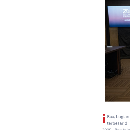
i
Box, bagian
terbesar di
2005, iBox te