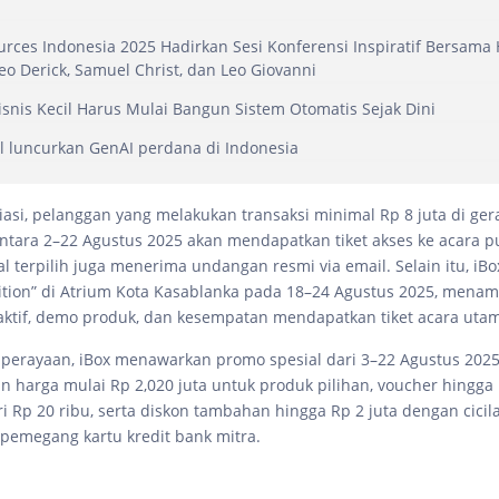
urces Indonesia 2025 Hadirkan Sesi Konferensi Inspiratif Bersama
eo Derick, Samuel Christ, dan Leo Giovanni
snis Kecil Harus Mulai Bangun Sistem Otomatis Sejak Dini
al luncurkan GenAI perdana di Indonesia
iasi, pelanggan yang melakukan transaksi minimal Rp 8 juta di gera
ntara 2–22 Agustus 2025 akan mendapatkan tiket akses ke acara p
al terpilih juga menerima undangan resmi via email. Selain itu, i
bition” di Atrium Kota Kasablanka pada 18–24 Agustus 2025, menam
eraktif, demo produk, dan kesempatan mendapatkan tiket acara uta
perayaan, iBox menawarkan promo spesial dari 3–22 Agustus 2025,
n harga mulai Rp 2,020 juta untuk produk pilihan, voucher hingga 
ri Rp 20 ribu, serta diskon tambahan hingga Rp 2 juta dengan cici
 pemegang kartu kredit bank mitra.