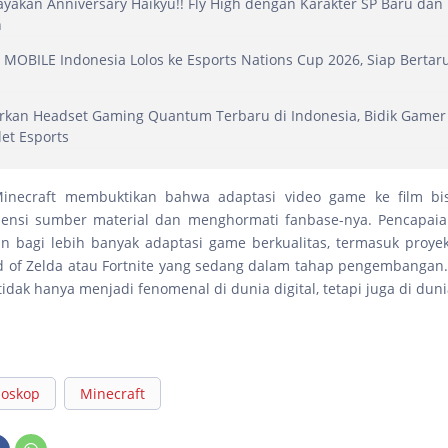
yakan Anniversary Haikyu!! Fly High dengan Karakter SP Baru dan
h
MOBILE Indonesia Lolos ke Esports Nations Cup 2026, Siap Bertar
rkan Headset Gaming Quantum Terbaru di Indonesia, Bidik Gamer
let Esports
inecraft membuktikan bahwa adaptasi video game ke film bis
nsi sumber material dan menghormati fanbase-nya. Pencapaia
 bagi lebih banyak adaptasi game berkualitas, termasuk proye
d of Zelda atau Fortnite yang sedang dalam tahap pengembangan
 tidak hanya menjadi fenomenal di dunia digital, tetapi juga di duni
ioskop
Minecraft