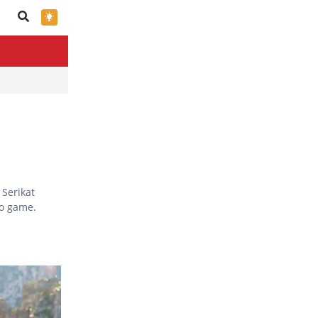
×
 Serikat
eo game.