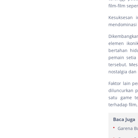
film-film sepe
Kesuksesan i
mendominasi i
Dikembangkan
elemen ikoni
bertahan hid
pemain setia
tersebut. Mes
nostalgia dan 
Faktor lain p
diluncurkan p
satu game te
terhadap film
Baca Juga
Garena Bu