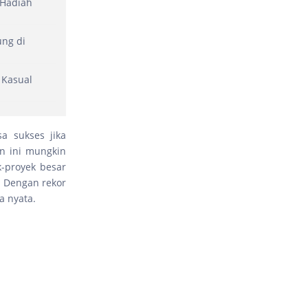
 Hadiah
ung di
 Kasual
a sukses jika
n ini mungkin
k-proyek besar
. Dengan rekor
a nyata.