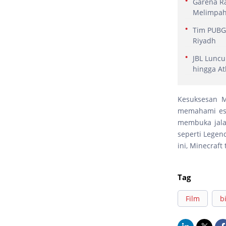
Garena Ra
Melimpa
Tim PUBG 
Riyadh
JBL Luncu
hingga At
Kesuksesan M
memahami ese
membuka jalan
seperti Legen
ini, Minecraft
Tag
Film
b