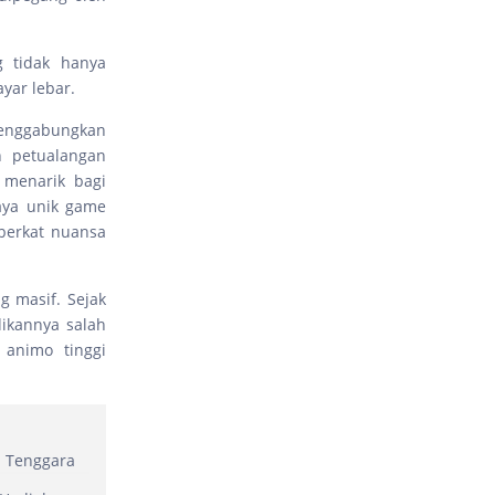
g tidak hanya
yar lebar.
menggabungkan
n petualangan
 menarik bagi
aya unik game
 berkat nuansa
g masif. Sejak
dikannya salah
 animo tinggi
a Tenggara