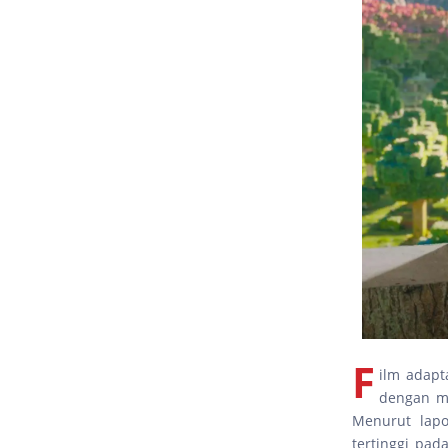
F
ilm adapt
dengan me
Menurut lap
tertinggi pa