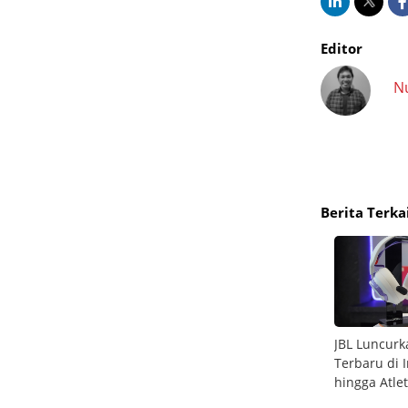
Editor
N
Berita Terka
rip Red
6 Game PS5 Terbaik yang Wajib Dimainkan di
JBL Luncur
2026
Terbaru di 
hingga Atlet