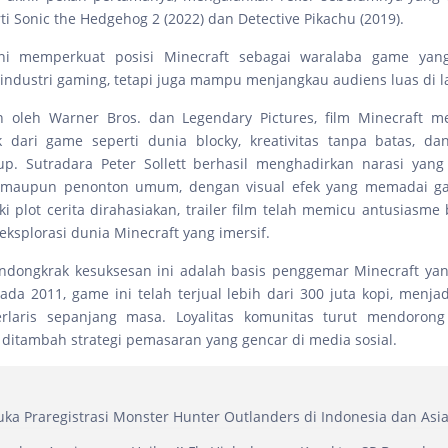
rti Sonic the Hedgehog 2 (2022) dan Detective Pikachu (2019).
ni memperkuat posisi Minecraft sebagai waralaba game yan
ndustri gaming, tetapi juga mampu menjangkau audiens luas di la
 oleh Warner Bros. dan Legendary Pictures, film Minecraft 
k dari game seperti dunia blocky, kreativitas tanpa batas, da
up. Sutradara Peter Sollett berhasil menghadirkan narasi yang
 maupun penonton umum, dengan visual efek yang memadai g
ki plot cerita dirahasiakan, trailer film telah memicu antusiasme
eksplorasi dunia Minecraft yang imersif.
endongkrak kesuksesan ini adalah basis penggemar Minecraft yan
ada 2011, game ini telah terjual lebih dari 300 juta kopi, menja
rlaris sepanjang masa. Loyalitas komunitas turut mendorong
, ditambah strategi pemasaran yang gencar di media sosial.
ka Praregistrasi Monster Hunter Outlanders di Indonesia dan Asi