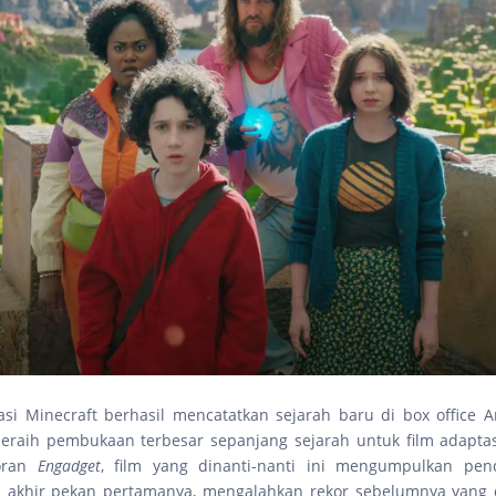
asi Minecraft berhasil mencatatkan sejarah baru di box office A
raih pembukaan terbesar sepanjang sejarah untuk film adaptas
oran
Engadget
, film yang dinanti-nanti ini mengumpulkan pen
da akhir pekan pertamanya, mengalahkan rekor sebelumnya yang 