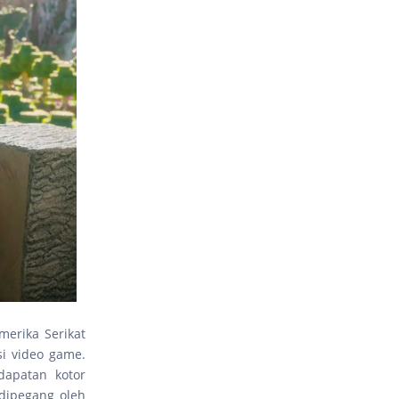
merika Serikat
i video game.
dapatan kotor
dipegang oleh