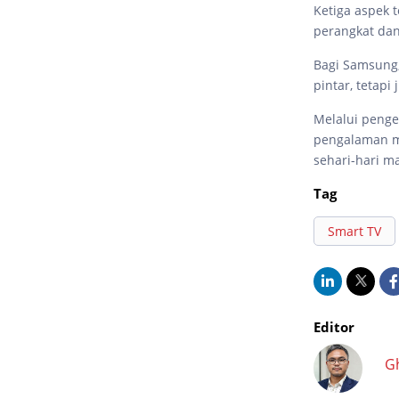
Ketiga aspek 
perangkat dan 
Bagi Samsung,
pintar, tetap
Melalui peng
pengalaman me
sehari-hari m
Tag
Smart TV
Editor
G