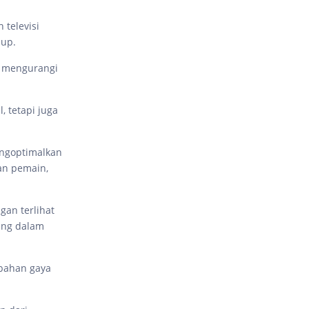
 televisi
dup.
k mengurangi
, tetapi juga
engoptimalkan
an pemain,
gan terlihat
sung dalam
ubahan gaya