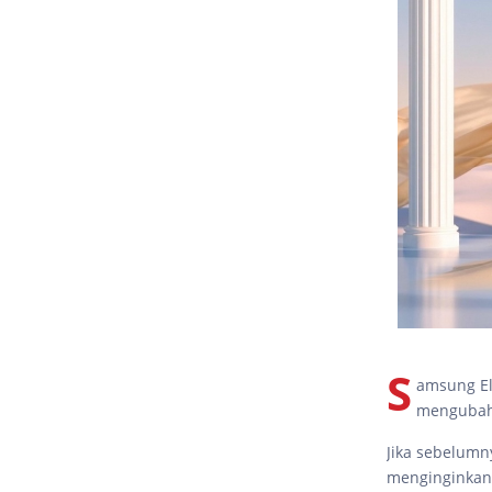
S
amsung El
mengubah
Jika sebelumn
menginginkan 