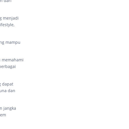
n dari
ng menjadi
festyle,
yang mampu
pu memahami
berbagai
g dapat
una dan
n jangka
tem