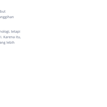
ebut
anggihan
ologi, tetapi
. Karena itu,
ang lebih