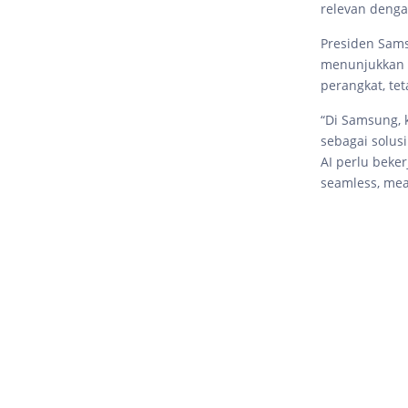
relevan dengan
Presiden Sams
menunjukkan b
perangkat, t
“Di Samsung, 
sebagai solus
AI perlu beke
seamless, mea