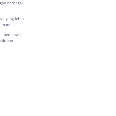
ngan berbagai
at yang lebih
n manusia.
gin membawa
hidupan