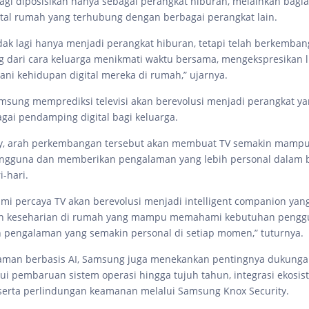
 lagi diposisikan hanya sebagai perangkat hiburan, melainkan bagia
ital rumah yang terhubung dengan berbagai perangkat lain.
tidak lagi hanya menjadi perangkat hiburan, tetapi telah berkemba
g dari cara keluarga menikmati waktu bersama, mengekspresikan li
ani kehidupan digital mereka di rumah,” ujarnya.
amsung memprediksi televisi akan berevolusi menjadi perangkat 
gai pendamping digital bagi keluarga.
y, arah perkembangan tersebut akan membuat TV semakin mam
ngguna dan memberikan pengalaman yang lebih personal dalam 
i-hari.
kami percaya TV akan berevolusi menjadi intelligent companion yan
n keseharian di rumah yang mampu memahami kebutuhan pengg
pengalaman yang semakin personal di setiap momen,” tuturnya.
laman berbasis AI, Samsung juga menekankan pentingnya dukunga
ui pembaruan sistem operasi hingga tujuh tahun, integrasi ekosis
serta perlindungan keamanan melalui Samsung Knox Security.