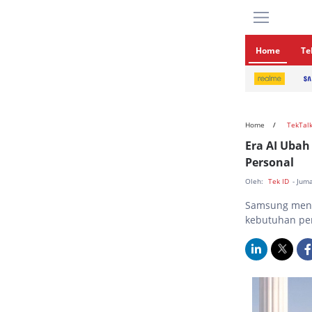
Home
Te
Home
TekTal
Era AI Uba
Personal
Oleh:
Tek ID
- Jum
Samsung meni
kebutuhan pe