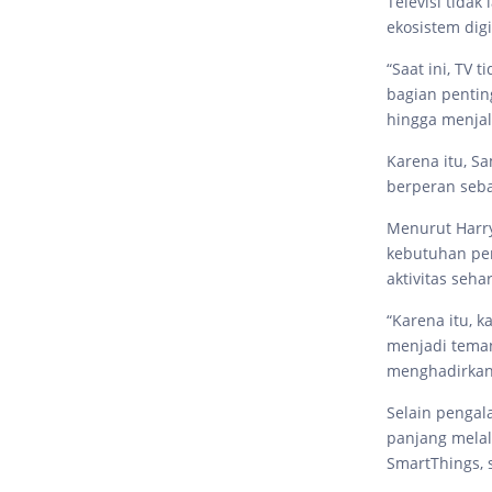
Televisi tidak
ekosistem dig
“Saat ini, TV 
bagian pentin
hingga menjal
Karena itu, S
berperan seba
Menurut Harr
kebutuhan pe
aktivitas sehar
“Karena itu, 
menjadi tema
menghadirkan 
Selain penga
panjang melal
SmartThings, 