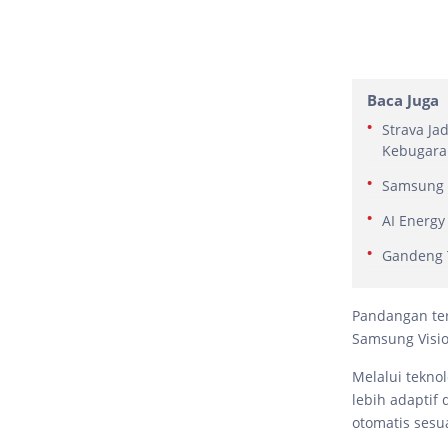
Baca Juga
Strava Ja
Kebugara
Samsung B
AI Energy
Gandeng 
Pandangan te
Samsung Visio
Melalui tekn
lebih adaptif
otomatis sesu