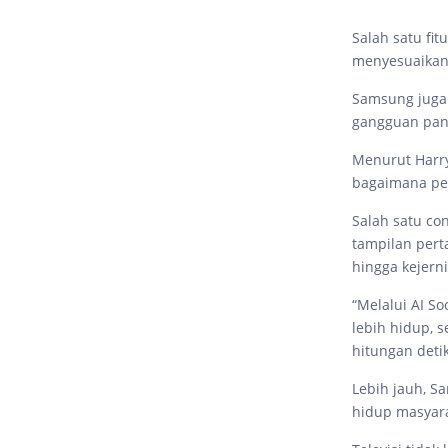
Salah satu fi
menyesuaikan 
Samsung juga 
gangguan pan
Menurut Harry,
bagaimana pe
Salah satu co
tampilan pert
hingga kejern
“Melalui AI S
lebih hidup, 
hitungan detik
Lebih jauh, S
hidup masyar