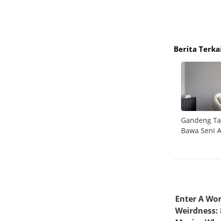
Berita Terka
 5G
Konten Malam Hari Makin Digemari,
Gandeng Ta
 Konten
Samsung Galaxy A37 5G Hadir dengan Video
Bawa Seni A
HDR Minim Noise