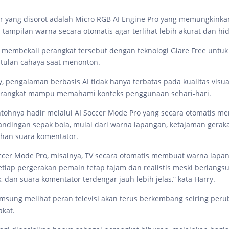
tur yang disorot adalah Micro RGB AI Engine Pro yang memungkinkan
tampilan warna secara otomatis agar terlihat lebih akurat dan hi
membekali perangkat tersebut dengan teknologi Glare Free untu
tulan cahaya saat menonton.
 pengalaman berbasis AI tidak hanya terbatas pada kualitas visual
rangkat mampu memahami konteks penggunaan sehari-hari.
ntohnya hadir melalui AI Soccer Mode Pro yang secara otomatis m
andingan sepak bola, mulai dari warna lapangan, ketajaman gerak
ihan suara komentator.
occer Mode Pro, misalnya, TV secara otomatis membuat warna lapan
setiap pergerakan pemain tetap tajam dan realistis meski berlang
, dan suara komentator terdengar jauh lebih jelas,” kata Harry.
amsung melihat peran televisi akan terus berkembang seiring per
akat.