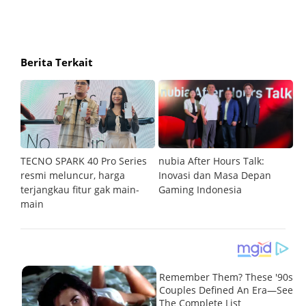
Berita Terkait
an
TECNO SPARK 40 Pro Series
nubia After Hours Talk:
M
resmi meluncur, harga
Inovasi dan Masa Depan
S
terjangkau fitur gak main-
Gaming Indonesia
main