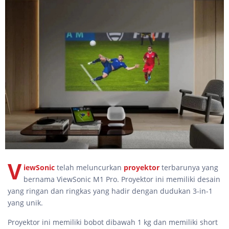
V
iewSonic
telah meluncurkan
proyektor
terbarunya yang
bernama ViewSonic M1 Pro. Proyektor ini memiliki desain
yang ringan dan ringkas yang hadir dengan dudukan 3-in-1
yang unik.
Proyektor ini memiliki bobot dibawah 1 kg dan memiliki short