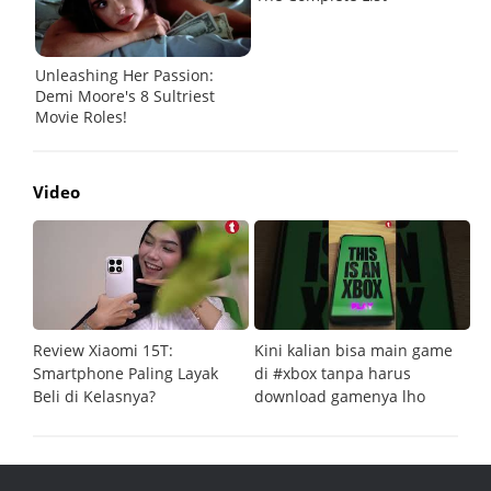
Video
Review Xiaomi 15T:
Kini kalian bisa main game
Pe
Smartphone Paling Layak
di #xbox tanpa harus
fi
Beli di Kelasnya?
download gamenya lho
G