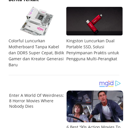
Colorful Luncurkan
Kingston Luncurkan Dual
Ci
Motherboard Tanpa Kabel
Portable SSD, Solusi
P
dan DDR5 Super Cepat, Bidik
Penyimpanan Praktis untuk
M
Gamer dan Kreator Generasi
Pengguna Multi-Perangkat
L
Baru