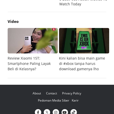
Video
Review Xiaomi 15T:
Kini kalian bisa main game
Pe
Smartphone Paling Layak
di #xbox tanpa harus
fi
Beli di Kelasnya?
download gamenya lho
G
About
Contact
Privacy Policy
Pedoman Media Siber
Karir