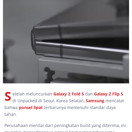
S
etelah meluncurkan
Galaxy Z Fold 5
dan
Galaxy Z Flip 5
di Unpacked di Seoul, Korea Selatan,
Samsung
mencatat
bahwa
ponsel lipat
terbarunya memenuhi standar daya
tahan.
Perusahaan menilai dari peningkatan build yang diterima, ini