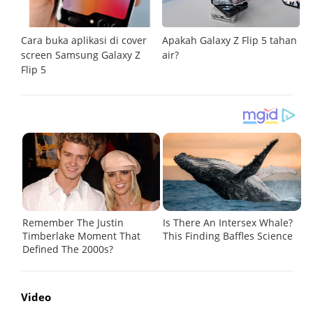
ur
Cara buka aplikasi di cover
Apakah Galaxy Z Flip 5 tahan
Na
g
screen Samsung Galaxy Z
air?
Ga
Flip 5
ti
Video