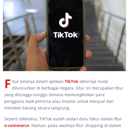
F
itur belanja dalam aplikasi
TikTok
akhirnya mulai
diluncurkan di berbagai negara. Fitur ini merupakan fitur
yang ditunggu-tunggu dimana memungkinkan para
pengguna, baik pemirsa atau kreator untuk menjual dan
membeli barang secara langsung.
Seperti diketahui, TikTok sudah sedari dulu fokus dalam fitur
e-commerce
. Namun, pada awalnya fitur shopping di dalam