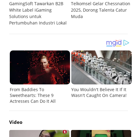
GamingSoft Tawarkan B2B
Telkomsel Gelar Chessnation
T
al
White Label iGaming
2025, Dorong Talenta Catur
P
Solutions untuk
Muda
O
Pertumbuhan Industri Lokal
Video