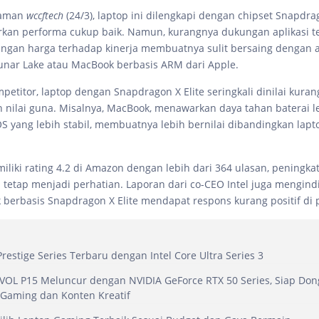
 laman
wccftech
(24/3), laptop ini dilengkapi dengan chipset Snapdrag
kan performa cukup baik. Namun, kurangnya dukungan aplikasi t
ngan harga terhadap kinerja membuatnya sulit bersaing dengan al
 Lunar Lake atau MacBook berbasis ARM dari Apple.
petitor, laptop dengan Snapdragon X Elite seringkali dinilai kuran
n nilai guna. Misalnya, MacBook, menawarkan daya tahan baterai l
 yang lebih stabil, membuatnya lebih bernilai dibandingkan lapt
liki rating 4.2 di Amazon dengan lebih dari 364 ulasan, peningkat
tetap menjadi perhatian. Laporan dari co-CEO Intel juga mengind
berbasis Snapdragon X Elite mendapat respons kurang positif di
 Prestige Series Terbaru dengan Intel Core Ultra Series 3
EVOL P15 Meluncur dengan NVIDIA GeForce RTX 50 Series, Siap Don
Gaming dan Konten Kreatif