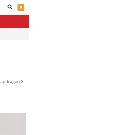
×
napdragon X