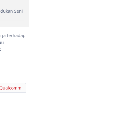
Padukan Seni
rja terhadap
au
k
Qualcomm