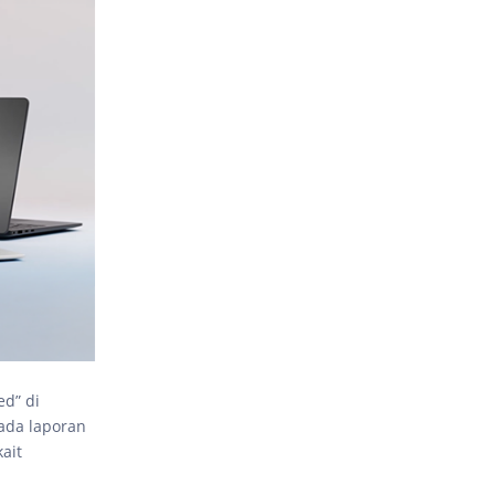
ed” di
ada laporan
ait