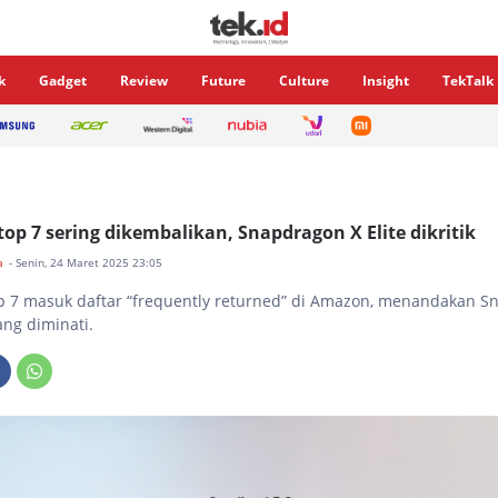
k
Gadget
Review
Future
Culture
Insight
TekTalk
top 7 sering dikembalikan, Snapdragon X Elite dikritik
da
- Senin, 24 Maret 2025 23:05
p 7 masuk daftar “frequently returned” di Amazon, menandakan S
ang diminati.