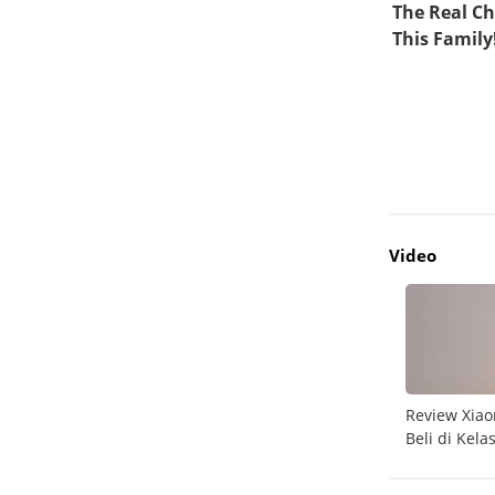
Video
do
Unboxing Galaxy A26 5G
Review Xiao
Beli di Kela