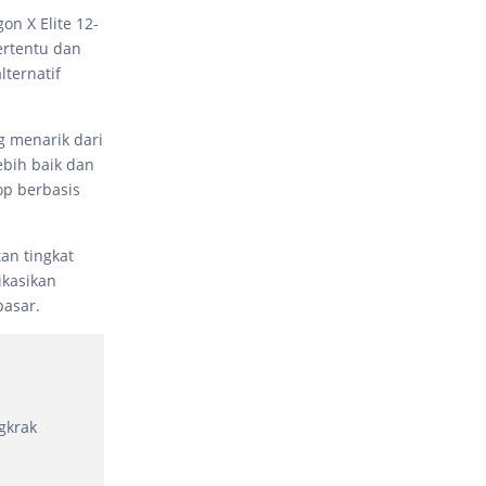
on X Elite 12-
ertentu dan
ternatif
g menarik dari
ebih baik dan
op berbasis
an tingkat
ikasikan
 pasar.
gkrak