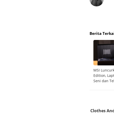
Berita Terka
di
Siap Meluncur! MacBook Air M4 Hadir Maret
MSI Luncurk
Mendatang
Edition, La
Seni dan Te