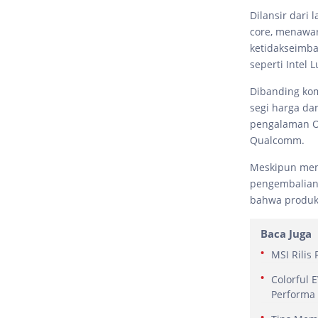
Dilansir dari
core, menawar
ketidakseimba
seperti Intel
Dibanding kom
segi harga da
pengalaman OS
Qualcomm.
Meskipun memi
pengembalian 
bahwa produk 
Baca Juga
MSI Rilis
Colorful 
Performa 