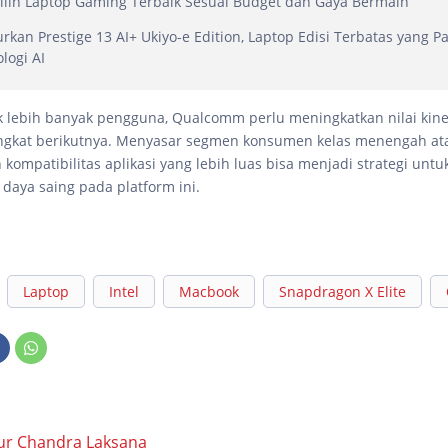
lih Laptop Gaming Terbaik Sesuai Budget dan Gaya Bermain
rkan Prestige 13 AI+ Ukiyo-e Edition, Laptop Edisi Terbatas yang 
logi AI
 lebih banyak pengguna, Qualcomm perlu meningkatkan nilai kine
angkat berikutnya. Menyasar segmen konsumen kelas menengah at
ompatibilitas aplikasi yang lebih luas bisa menjadi strategi untu
daya saing pada platform ini.
Laptop
Intel
Macbook
Snapdragon X Elite
ur Chandra Laksana