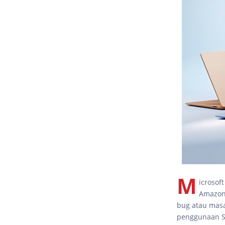
M
icrosof
Amazon
bug atau masa
penggunaan S