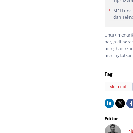
Tips Memi
MSI Luncu
dan Tekno
Untuk menarik
harga di per
menghadirkan k
meningkatkan 
Tag
Microsoft
Editor
N