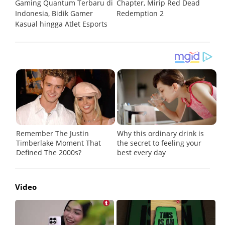
Gaming Quantum Terbaru di
Chapter, Mirip Red Dead
W
Indonesia, Bidik Gamer
Redemption 2
Kasual hingga Atlet Esports
Video