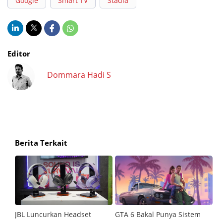
Google
Smart TV
Stadia
Editor
Dommara Hadi S
Berita Terkait
JBL Luncurkan Headset
GTA 6 Bakal Punya Sistem
6