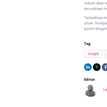
hukum akan t
perusahaan be
Tampaknya men
pihak. Terle
positif denga
Tag
Google
Editor
Le