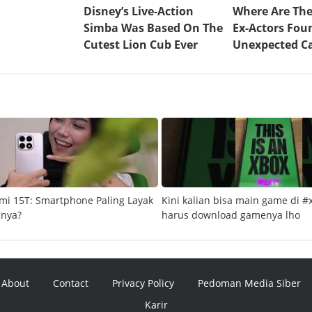
mi 15T: Smartphone Paling Layak
Kini kalian bisa main game di #
snya?
harus download gamenya lho
About
Contact
Privacy Policy
Pedoman Media Siber
Karir