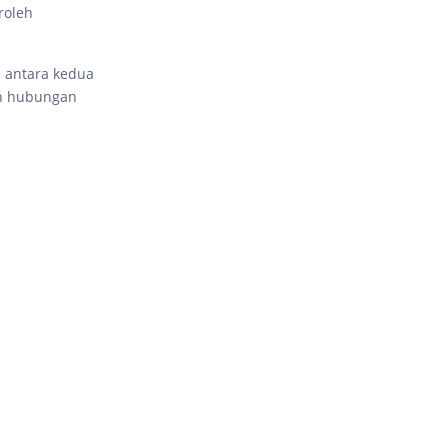
roleh
l antara kedua
an hubungan