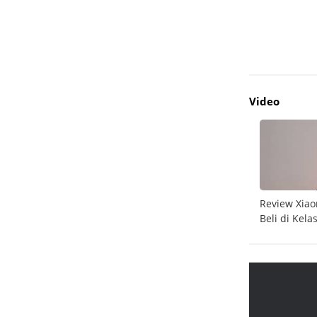
Video
do
Unboxing Galaxy A26 5G
Review Xiao
Beli di Kela