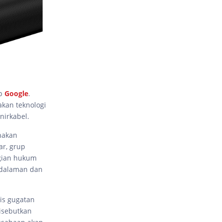
ap
Google
.
kan teknologi
nirkabel.
nakan
ar, grup
agian hukum
edalaman dan
is gugatan
isebutkan