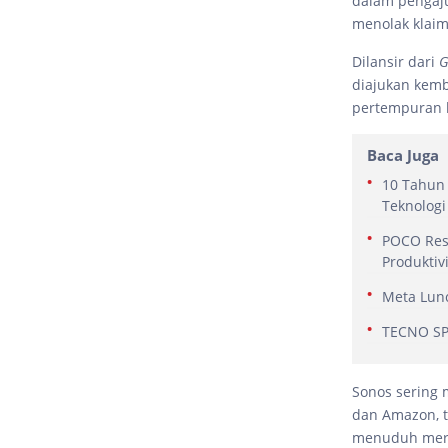
dalam pengaj
menolak klaim
Dilansir dari
G
diajukan kemb
pertempuran
Baca Juga
10 Tahun 
Teknologi
POCO Res
Produktiv
Meta Lunc
TECNO SPA
Sonos sering
dan Amazon, t
menuduh merek