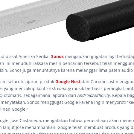
udio asal Amerika Serikat
Sonos
mengajukan gugatan lagi terhad
n ini menuduh raksasa mesin pencarian tersebut telah mengguna
izin. Sonos juga menuntutnya karena melanggar lima paten audio 
aim seluruh jajaran produk
Google Nest
dan Chromecast menggu
os yang mencakup kontrol
streaming
musik berbasis perangkat pint
EQ otomatis, sebagaimana laporan dari
AndroidAuthority
. Kepala b
 menyatakan, Sonos menggugat Google karena ingin menyoroti “k
linan Google.”
oogle, Jose Castaneda, mengatakan bahwa perusahaan akan menep
ih lanjut Jose menambahkan, Google telah membuat produk yang d