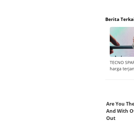
Berita Terka
asa
Merdeka anti ribet dengan Samsung Bespoke
TECNO SPARK
AI
harga terja