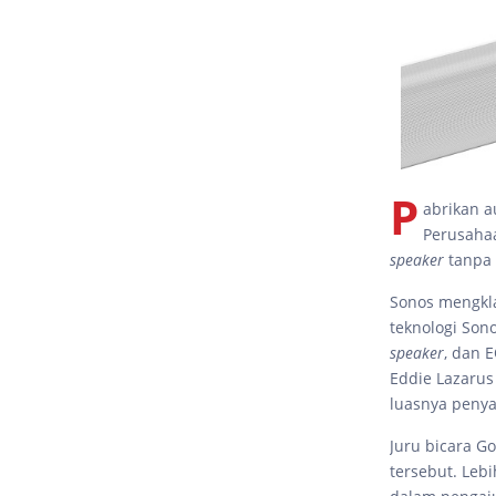
P
abrikan a
Perusahaa
speaker
tanpa 
Sonos mengkl
teknologi Son
speaker
, dan 
Eddie Lazarus
luasnya penya
Juru bicara G
tersebut. Leb