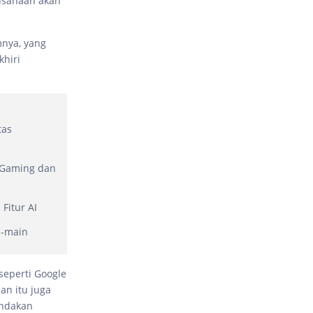
usahaan akan
mnya, yang
khiri
tas
 Gaming dan
Fitur AI
n-main
eperti Google
an itu juga
indakan