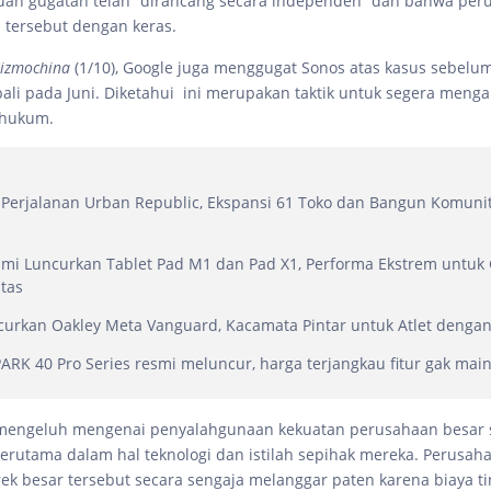
uan gugatan telah “dirancang secara independen” dan bahwa per
 tersebut dengan keras.
izmochina
(1/10), Google juga menggugat Sonos atas kasus sebelu
ali pada Juni. Diketahui ini merupakan taktik untuk segera menga
 hukum.
Perjalanan Urban Republic, Ekspansi 61 Toko dan Bangun Komuni
mi Luncurkan Tablet Pad M1 dan Pad X1, Performa Ekstrem untuk
itas
urkan Oakley Meta Vanguard, Kacamata Pintar untuk Atlet dengan 
RK 40 Pro Series resmi meluncur, harga terjangkau fitur gak mai
 mengeluh mengenai penyalahgunaan kekuatan perusahaan besar s
erutama dalam hal teknologi dan istilah sepihak mereka. Perusaha
 besar tersebut secara sengaja melanggar paten karena biaya t