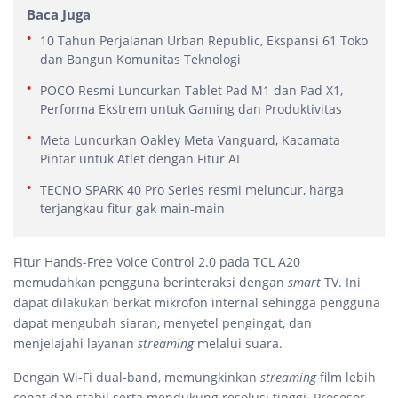
Baca Juga
10 Tahun Perjalanan Urban Republic, Ekspansi 61 Toko
dan Bangun Komunitas Teknologi
POCO Resmi Luncurkan Tablet Pad M1 dan Pad X1,
Performa Ekstrem untuk Gaming dan Produktivitas
Meta Luncurkan Oakley Meta Vanguard, Kacamata
Pintar untuk Atlet dengan Fitur AI
TECNO SPARK 40 Pro Series resmi meluncur, harga
terjangkau fitur gak main-main
Fitur Hands-Free Voice Control 2.0 pada TCL A20
memudahkan pengguna berinteraksi dengan
smart
TV. Ini
dapat dilakukan berkat mikrofon internal sehingga pengguna
dapat mengubah siaran, menyetel pengingat, dan
menjelajahi layanan
streaming
melalui suara.
Dengan Wi-Fi dual-band, memungkinkan
streaming
film lebih
cepat dan stabil serta mendukung resolusi tinggi. Prosesor