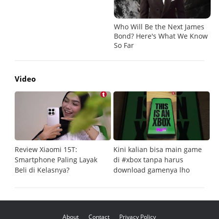
Video
Review Xiaomi 15T:
Kini kalian bisa main game
Pe
Smartphone Paling Layak
di #xbox tanpa harus
fi
Beli di Kelasnya?
download gamenya lho
G
About
Contact
Privacy Policy