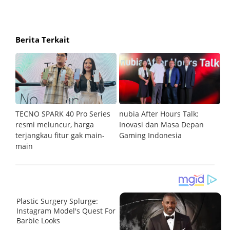
Berita Terkait
an
TECNO SPARK 40 Pro Series
nubia After Hours Talk:
M
resmi meluncur, harga
Inovasi dan Masa Depan
S
terjangkau fitur gak main-
Gaming Indonesia
main