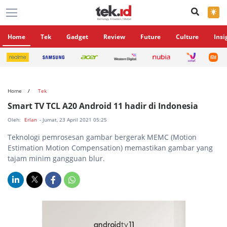
×
Home
Tek
Gadget
Review
Future
Culture
Insi
Home
Tek
Smart TV TCL A20 Android 11 hadir di Indonesia
Oleh:
Erlan
- Jumat, 23 April 2021 05:25
Teknologi pemrosesan gambar bergerak MEMC (Motion
Estimation Motion Compensation) memastikan gambar yang
tajam minim gangguan blur.