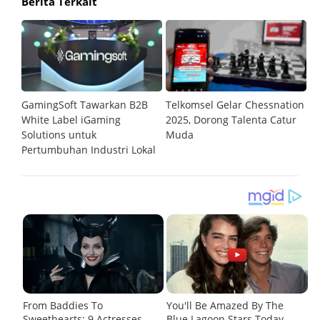
Berita Terkait
GamingSoft Tawarkan B2B
Telkomsel Gelar Chessnation
T
al
White Label iGaming
2025, Dorong Talenta Catur
P
Solutions untuk
Muda
O
Pertumbuhan Industri Lokal