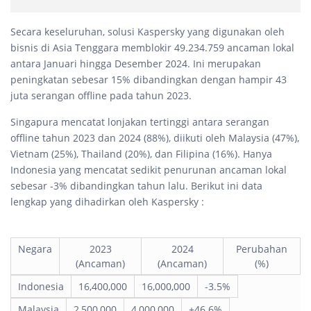
Secara keseluruhan, solusi Kaspersky yang digunakan oleh
bisnis di Asia Tenggara memblokir 49.234.759 ancaman lokal
antara Januari hingga Desember 2024. Ini merupakan
peningkatan sebesar 15% dibandingkan dengan hampir 43
juta serangan offline pada tahun 2023.
Singapura mencatat lonjakan tertinggi antara serangan
offline tahun 2023 dan 2024 (88%), diikuti oleh Malaysia (47%),
Vietnam (25%), Thailand (20%), dan Filipina (16%). Hanya
Indonesia yang mencatat sedikit penurunan ancaman lokal
sebesar -3% dibandingkan tahun lalu. Berikut ini data
lengkap yang dihadirkan oleh Kaspersky :
Negara
2023
2024
Perubahan
(Ancaman)
(Ancaman)
(%)
Indonesia
16,400,000
16,000,000
-3.5%
Malaysia
2,500,000
4,000,000
+46.6%