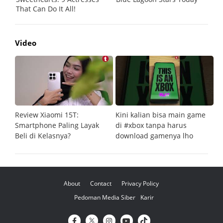
Video
Review Xiaomi 15T:
Kini kalian bisa main game
Pe
Smartphone Paling Layak
di #xbox tanpa harus
fi
Beli di Kelasnya?
download gamenya lho
G
About
Contact
Privacy Policy
Pedoman Media Siber
Karir