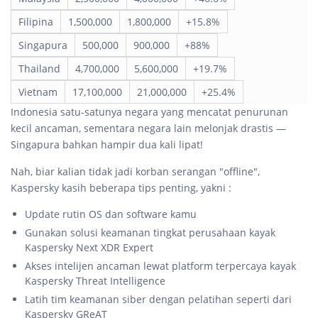
Filipina
1,500,000
1,800,000
+15.8%
Singapura
500,000
900,000
+88%
Thailand
4,700,000
5,600,000
+19.7%
Vietnam
17,100,000
21,000,000
+25.4%
Indonesia satu-satunya negara yang mencatat penurunan
kecil ancaman, sementara negara lain melonjak drastis —
Singapura bahkan hampir dua kali lipat!
Nah, biar kalian tidak jadi korban serangan "offline",
Kaspersky kasih beberapa tips penting, yakni :
Update rutin OS dan software kamu
Gunakan solusi keamanan tingkat perusahaan kayak
Kaspersky Next XDR Expert
Akses intelijen ancaman lewat platform terpercaya kayak
Kaspersky Threat Intelligence
Latih tim keamanan siber dengan pelatihan seperti dari
Kaspersky GReAT