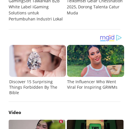
GamingSoft Tawarkan B2B
Telkomsel Gelar Chessnation
T
al
White Label iGaming
2025, Dorong Talenta Catur
P
Solutions untuk
Muda
O
Pertumbuhan Industri Lokal
Video