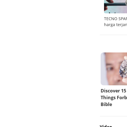
asa
Merdeka anti ribet dengan Samsung Bespoke
TECNO SPARK
AI
harga terja
Video