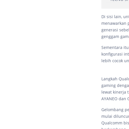
Di sisi lain,
menawarkan pe
generasi sebe
genggam gamin
Sementara itu
konfigurasi in
lebih cocok u
Langkah Qual
gaming denga
lewat kinerja 
AYANEO dan O
Gelombang pe
mulai diluncu
Qualcomm bis