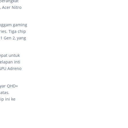
 perangkat
 Acer Nitro
enggam gaming
es. Tiga chip
1 Gen 2, yang
epat untuk
elapan inti
a GPU Adreno
ayar QHD+
atas.
p ini ke