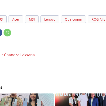
US
Acer
MSI
Lenovo
Qualcomm
ROG Ally
ur Chandra Laksana
it