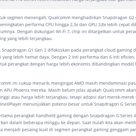
 untuk segmen menengah, Qualcomm menghadirkan Snapdragon G2 
ningkatan performa CPU hingga 2,3x dan GPU 3,8x lebih cepat d
lumnya. Dengan dukungan Wi-Fi 7, chip ini ditargetkan untuk pera
g yang lebih terjangkau.
, Snapdragon G1 Gen 2 difokuskan pada perangkat cloud gaming 
ti yang lebih hemat daya. Dengan 2 inti performa dan 6 inti efisien, 
ntuk perangkat dengan harga lebih ekonomis dibandingkan model l
comm ini cukup menarik, mengingat AMD masih mendominasi pas
n APU Phoenix mereka. Masih belum jelas apakah Qualcomm akan
tinggi atau harga lebih terjangkau, tetapi adopsi dari merek-merek 
neXPlayer menunjukkan potensi besar untuk Snapdragon G Series
rtama perangkat handheld gaming dengan Snapdragon G Series d
rkan dalam beberapa minggu ke depan. Saat itulah kita akan meli
a menjadi pesaing kuat di segmen perangkat gaming genggam ya