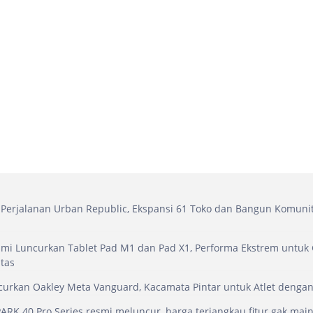
Perjalanan Urban Republic, Ekspansi 61 Toko dan Bangun Komuni
mi Luncurkan Tablet Pad M1 dan Pad X1, Performa Ekstrem untuk
itas
urkan Oakley Meta Vanguard, Kacamata Pintar untuk Atlet dengan 
RK 40 Pro Series resmi meluncur, harga terjangkau fitur gak mai