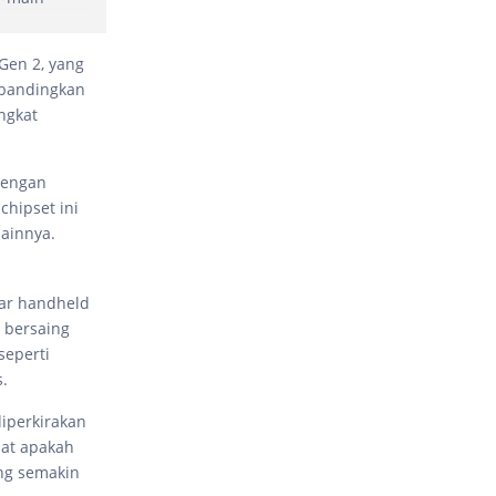
Gen 2, yang
ibandingkan
ngkat
dengan
chipset ini
ainnya.
ar handheld
 bersaing
seperti
.
iperkirakan
hat apakah
ng semakin