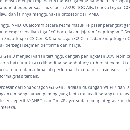
ini masih menjadi raja dalam industri gaming handheld. Berbagai
ndheld populer saat ini, seperti ASUS ROG Ally, Lenovo Legion GO,
Claw, dan lainnya menggunakan prosesor dari AMD.
nggu AMD, Qualcomm secara resmi masuk ke pasar perangkat g
n memperkenalkan tiga SoC baru dalam jajaran Snapdragon G Seri
ah Snapdragon G3 Gen 3, Snapdragon G2 Gen 2, dan Snapdragon G
uk berbagai segmen performa dan harga.
 Gen 3 menjadi varian tertinggi, dengan peningkatan 30% lebih c
ebih baik untuk GPU dibanding pendahulunya. Chip ini memiliki d
dari satu inti utama, lima inti performa, dan dua inti efisiensi, sert
orma grafis terbaik.
erbesar dari Snapdragon G3 Gen 3 adalah dukungan Wi-Fi 7 dan l
kinkan pengalaman gaming yang lebih mulus di perangkat kelas 
usen seperti AYANEO dan OneXPlayer sudah mengintegrasikan chi
 mereka.