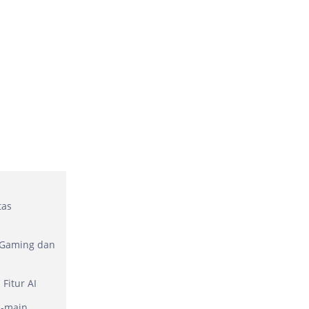
tas
 Gaming dan
Fitur AI
n-main