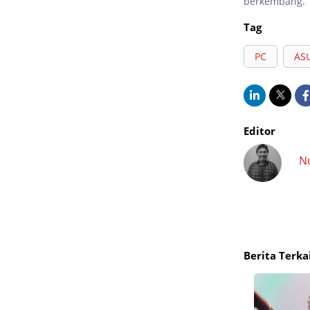
berkembang.
Tag
PC
AS
Editor
N
Berita Terka