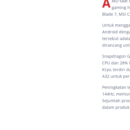
A
MD saat 
gaming ha
Blade 7, MSI 
Untuk mengga
Android denga
tersebut adal
dirancang unt
Snapdragon G3
CPU dan 28% l
Kryo, terdiri 
A32 untuk perf
Peningkatan t
144Hz, memung
Sejumlah prod
dalam produk