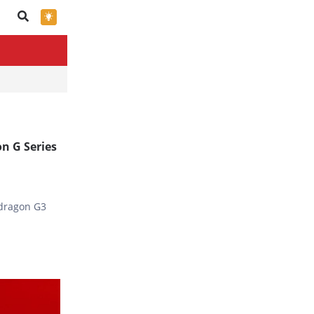
×
n G Series
dragon G3