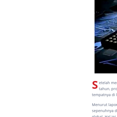
S
etelah me
tahun, pr
tempatnya di 
Menurut lapor
sepenuhnya di
global. Hal i