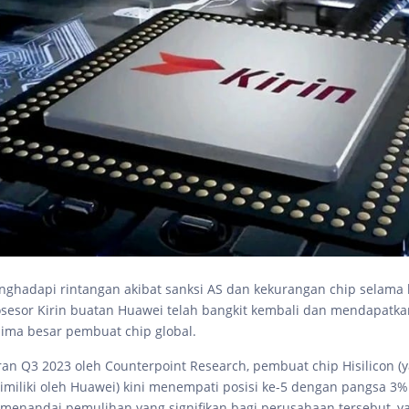
nghadapi rintangan akibat sanksi AS dan kekurangan chip selama
osesor Kirin buatan Huawei telah bangkit kembali dan mendapatka
lima besar pembuat chip global.
an Q3 2023 oleh Counterpoint Research, pembuat chip Hisilicon (
miliki oleh Huawei) kini menempati posisi ke-5 dengan pangsa 3%
ni menandai pemulihan yang signifikan bagi perusahaan tersebut, y