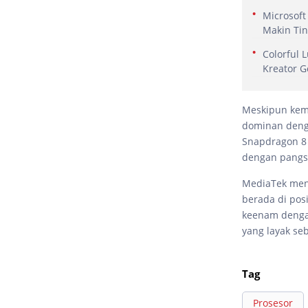
Microsoft
Makin Tin
Colorful 
Kreator G
Meskipun kem
dominan deng
Snapdragon 8 
dengan pangsa
MediaTek men
berada di pos
keenam denga
yang layak se
Tag
Prosesor