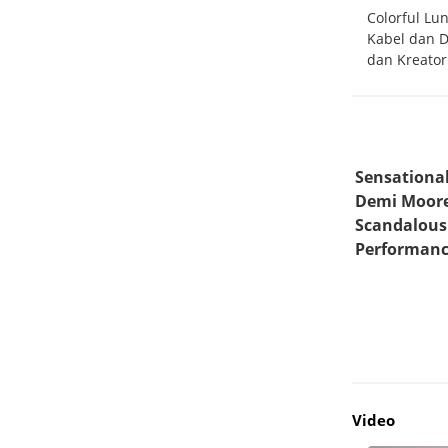
 Solusi
Cisco Rilis Unified Edge, Platform Baru untuk
Colorful L
Multi-
Menjalankan Agentic AI Langsung di Lokasi
Kabel dan D
Data
dan Kreator
Video