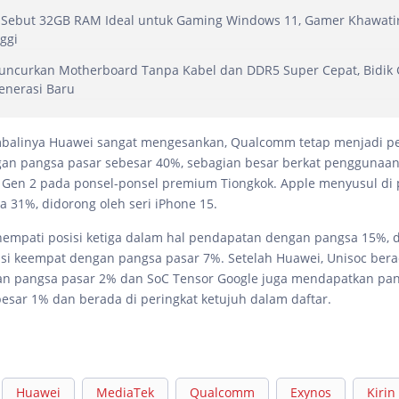
 Sebut 32GB RAM Ideal untuk Gaming Windows 11, Gamer Khawatir
ggi
Luncurkan Motherboard Tanpa Kabel dan DDR5 Super Cepat, Bidik
enerasi Baru
balinya Huawei sangat mengesankan, Qualcomm tetap menjadi p
an pangsa pasar sebesar 40%, sebagian besar berkat penggunaan
Gen 2 pada ponsel-ponsel premium Tiongkok. Apple menyusul di 
 31%, didorong oleh seri iPhone 15.
empati posisi ketiga dalam hal pendapatan dengan pangsa 15%,
isi keempat dengan pangsa pasar 7%. Setelah Huawei, Unisoc berad
n pangsa pasar 2% dan SoC Tensor Google juga mendapatkan pan
besar 1% dan berada di peringkat ketujuh dalam daftar.
Huawei
MediaTek
Qualcomm
Exynos
Kirin