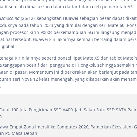
natif setelah dimasukkan dalam daftar hitam oleh pemerintah AS.
izmochina
(26/12), kebangkitan Huawei sebagian besar dapat dikai
duknya pada tahun 2023 yang dimulai dengan seri Mate 60. Pons
ngan prosesor Kirin 9000s berkemampuan 5G ini langsung menjadi 
kat hal tersebut, Huawei kini akhirnya kembali bersaing dalam per
 global.
enaga Kirin lainnya seperti ponsel lipat Mate X5 dan tablet MateP
 tanggapan positif dari pengguna di Tiongkok, sehingga semaki
haan di pasar. Momentum ini diperkirakan akan berlanjut pada ta
curan seri Nova 12 kelas menengah, yang dikabarkan akan menam
.
Catat 100 Juta Pengiriman SSD A400, Jadi Salah Satu SSD SATA Pali
n
Bawa Empat Zona Imersif ke Computex 2026, Pamerkan Ekosistem 
dan PC Masa Depan