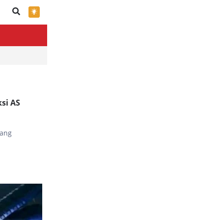
×
ksi AS
yang