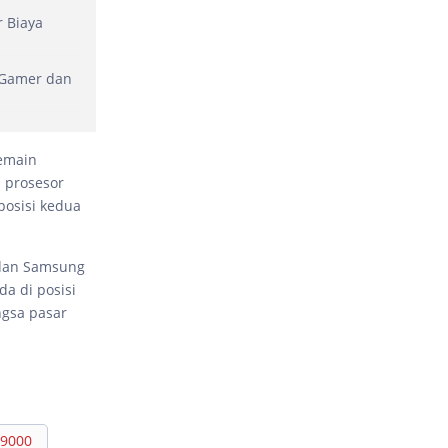
 Biaya
 Gamer dan
emain
 prosesor
posisi kedua
 dan Samsung
a di posisi
gsa pasar
 9000