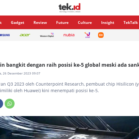
k
Gadget
Review
Future
Culture
Insight
TekTalk
rin bangkit dengan raih posisi ke-5 global meski ada san
sa, 26 Desember 2023 09:07
an Q3 2023 oleh Counterpoint Research, pembuat chip Hisilicon (
miliki oleh Huawei) kini menempati posisi ke-5.