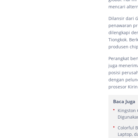
mencari alter
Dilansir dari
G
penawaran pro
dilengkapi de
Tiongkok. Ber
produsen chip
Perangkat bert
juga menerima
posisi perusa
dengan pelun
prosesor Kirin
Baca Juga
Kingston 
Digunaka
Colorful 
Laptop, 