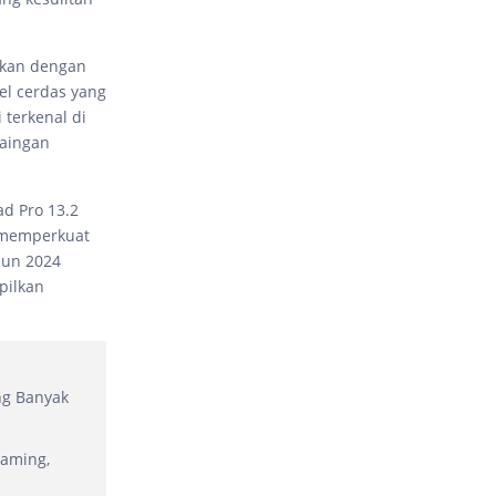
tkan dengan
el cerdas yang
terkenal di
saingan
ad Pro 13.2
n memperkuat
hun 2024
pilkan
ng Banyak
Gaming,