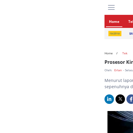
Home
Te
Home
Tek
Prosesor Ki
Oleh:
Erlan
- Sela
Menurut lapor
sepenuhnya di